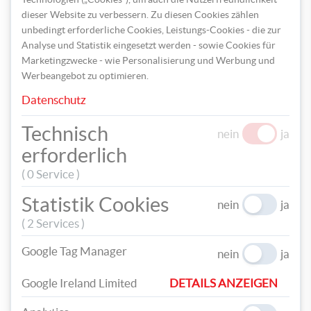
dieser Website zu verbessern. Zu diesen Cookies zählen
unbedingt erforderliche Cookies, Leistungs-Cookies - die zur
Analyse und Statistik eingesetzt werden - sowie Cookies für
Marketingzwecke - wie Personalisierung und Werbung und
Das Säckchen kann nun mithilfe Ihrer Vorlage verziert werden.
Werbeangebot zu optimieren.
Verzieren Sie die Stängel des Straußes beispielsweise mit
Textilmarker und sticken sie die Blüten mit Stickgarn nach.
Datenschutz
Technisch
nein
ja
erforderlich
( 0 Service )
Statistik Cookies
nein
ja
( 2 Services )
Google Tag Manager
nein
ja
Google Ireland Limited
DETAILS ANZEIGEN
Sie können das Säckchen auch mit einem Schriftzug und einigen
locker gestickten, losen Blüten verzieren.