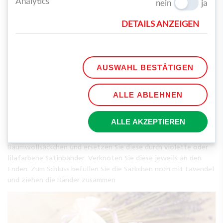
Analytics
nein
ja
DETAILS ANZEIGEN
AUSWAHL BESTÄTIGEN
ALLE ABLEHNEN
ALLE AKZEPTIEREN
Entfernen Sie anschließend noch die roten Bänder der
Baumwollsäckchen und ersetzen Sie diese durch violette oder
lilafarbene Satinbänder. Verknoten Sie diese jeweils an den
Enden. Zum Schluss befüllen Sie die Säckchen noch mit Lavendel
und ziehen die Bänder zusammen