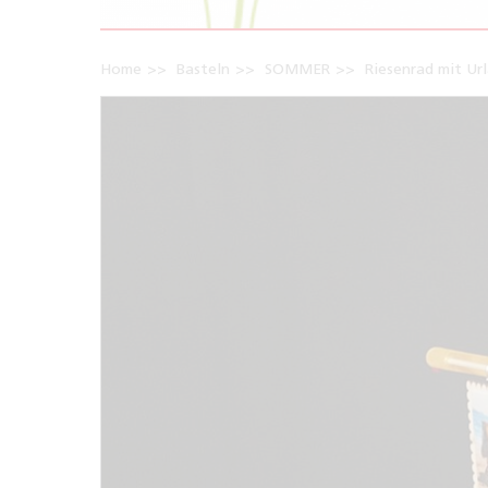
Home
Basteln
SOMMER
Riesenrad mit Ur