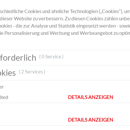
chiedliche Cookies und ähnliche Technologien („Cookies“), um
dieser Website zu verbessern. Zu diesen Cookies zählen unbe
okies - die zur Analyse und Statistik eingesetzt werden - sowi
ie Personalisierung und Werbung und Werbeangebot zu optim
en Moosgummi zeichnen und ausschneiden. Mittig mit e
forderlich
( 0 Service )
vor dich legen und sternförmig mit acht Holzstäbchen b
t wiederholen und die beiden übrigen Moosgummikreise 
okies
( 2 Services )
er
und im 90°-Winkel zwischen den Spitzen beider Sterne
hstecken – das Rad ist fast fertig.
ited
DETAILS ANZEIGEN
berlappend zusammenkleben (viermal wiederholen). Acht
DETAILS ANZEIGEN
von auf ein ganzes großes Stäbchen kleben. Je zwei k
n gegenüberliegenden Enden überkreuzen – so entsteht