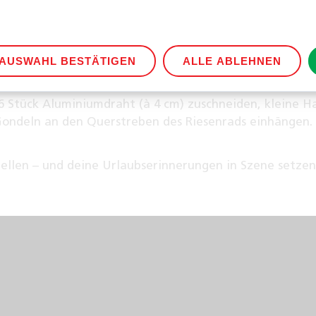
en.
mittleren Spieß kürzen und das Rad in das Gestell eins
AUSWAHL BESTÄTIGEN
ALLE ABLEHNEN
 16 Stück Aluminiumdraht (à 4 cm) zuschneiden, kleine H
Gondeln an den Querstreben des Riesenrads einhängen.
ellen – und deine Urlaubserinnerungen in Szene setzen