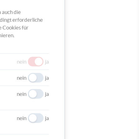
 auch die
dingt erforderliche
e Cookies für
ieren.
inem
ekleben
nein
ja
mittig
nein
ja
nein
ja
nein
ja
 große
leine
 eine