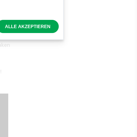
etzen.
ALLE AKZEPTIEREN
aken
!