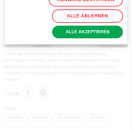
ALLE ABLEHNEN
ALLE AKZEPTIEREN
Gieße das Wachs ebenso in den zuvor aus Gießmasse
gefertigten Seestern, stecke einen Kerzendocht hinein und
drücke ebenso Muscheln als Deko vorsichtig in das Wachs.
Gestalte verschiedene Gläser und Gießformen als sommerliche
Kerzen.
TEILEN
TAGS
SOMMER
MARITIM
UNTERSETZER
BASTELN