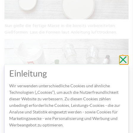
Nun gieße die fertige Masse in die bereits vorbereiteten
Gießformen. Lass die Formen laut Anleitung lufttrocknen.
Schli
ohne
zu
speic
Einleitung
Wir verwenden unterschiedliche Cookies und ähnliche
Technologien („Cookies“), um auch die Nutzerfreundlichkeit
dieser Website zu verbessern. Zu diesen Cookies zählen
unbedingt erforderliche Cookies, Leistungs-Cookies - die zur
Analyse und Statistik eingesetzt werden - sowie Cookies für
In der Zwischenzeit nimm die Wachslinsen und gib diese in ein
Marketingzwecke - wie Personalisierung und Werbung und
Glas. Zerschneide die Wachsmalkreiden in kleine Stücke und gib
Werbeangebot zu optimieren.
diese zu den Wachslinsen oder verwende Färbewachspastillen