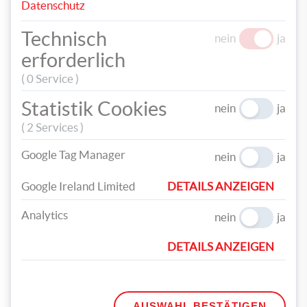
in Blau. Schmelze die Wachslinsen mit den Wachsmalkreiden und
Datenschutz
füge nach Belieben etwas Duftöl dazu.
Technisch
nein
ja
erforderlich
( 0 Service )
Statistik Cookies
nein
ja
( 2 Services )
Google Tag Manager
nein
ja
Google Ireland Limited
DETAILS ANZEIGEN
Gib nun den Kerzendocht mit Fuß in die Mitte des Glases,
Analytics
nein
ja
gieße das geschmolzene Wachs darüber und dekoriere die
Kerzen mit kleinen Muscheln.
DETAILS ANZEIGEN
AUSWAHL BESTÄTIGEN