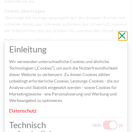
schneide sie aus.
Formen übertragen
Übertrage die Vorlage gespiegelt auf den braunen Karton und
schneide diesen aus. Schneide außerdem aus rotem Filz zweimal
die Erdbeerform und aus grünem Filz zweimal den Strunk aus.
Schli
ohne
Erdbeerkerne sticken
zu
speic
Einleitung
Sticke mit Garn und Sticknadel kleine rote Striche auf den
roten Filz. Diese dienen als Kerne der Erdbeere.
Wir verwenden unterschiedliche Cookies und ähnliche
Lesezeichen zusammenkleben
Technologien („Cookies“), um auch die Nutzerfreundlichkeit
Klebe doppelseitiges Klebeband auf die Lasche und falte die
dieser Website zu verbessern. Zu diesen Cookies zählen
beiden Hälften zusammen.
unbedingt erforderliche Cookies, Leistungs-Cookies - die zur
Filz befestigen
Analyse und Statistik eingesetzt werden - sowie Cookies für
Klebe nun die ausgeschnittenen Filzteile mit Bastelkleber auf
Marketingzwecke - wie Personalisierung und Werbung und
beide Seiten des Kartons.
Werbeangebot zu optimieren.
Schon ist dein fruchtiges Erdbeer-Lesezeichen fertig – perfekt
Datenschutz
für Bücherfans oder als kleine Geschenkidee.
Technisch
nein
ja