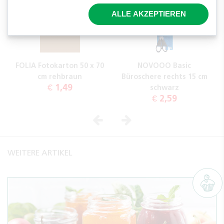
ALLE AKZEPTIEREN
FOLIA Fotokarton 50 x 70
NOVOOO Basic
cm rehbraun
Büroschere rechts 15 cm
€ 1,49
schwarz
€ 2,59
Vorheriges
Nächstes
WEITERE ARTIKEL