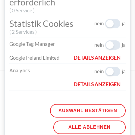
erforderlich
Weitere fruchtige Lesezeichen findest du in der
Vorlage
.
( 0 Service )
Statistik Cookies
nein
ja
( 2 Services )
TEILEN
Google Tag Manager
nein
ja
TAGS
Google Ireland Limited
DETAILS ANZEIGEN
LESEZEICHEN
FRUECHTE
ERDBEERE
LESEN
Analytics
nein
ja
ZUM ARTIKEL PASSENDE PRODUKTE
DETAILS ANZEIGEN
AUSWAHL BESTÄTIGEN
RAYHER Textilfilz 30 x 45
FOLIA Bastelfilz 20 x 30
ALLE ABLEHNEN
cm grün
cm 150 g hochrot
€ 2,49
€ 0,79