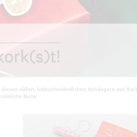
kork(s)t!
t diesen süßen, lebkuchenähnlichen Anhängern aus Kor
rsönliche Note.