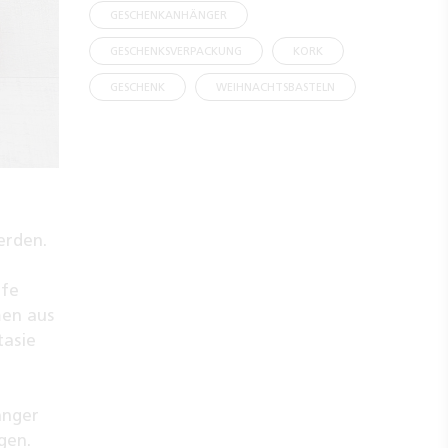
GESCHENKANHÄNGER
GESCHENKSVERPACKUNG
KORK
GESCHENK
WEIHNACHTSBASTELN
erden.
lfe
men aus
tasie
änger
gen.