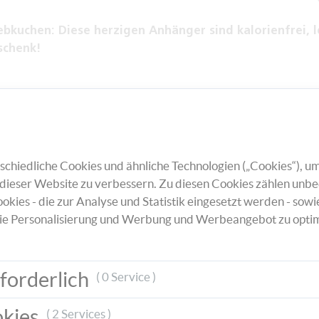
bkuchen: Diese herzigen Anhänger sind kalorienfrei, l
schenk!
chiedliche Cookies und ähnliche Technologien („Cookies“), um
dieser Website zu verbessern. Zu diesen Cookies zählen unbe
okies - die zur Analyse und Statistik eingesetzt werden - sowi
ie Personalisierung und Werbung und Werbeangebot zu optim
forderlich
( 0 Service )
okies
( 2 Services )