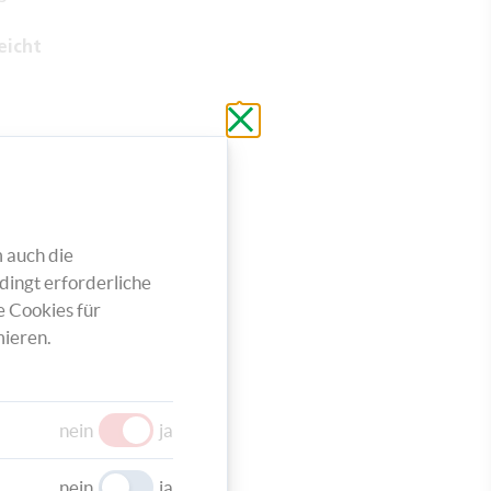
eicht
Schließen
ohne
zu
speichern
 auch die
dingt erforderliche
e Cookies für
ieren.
nein
ja
nein
ja