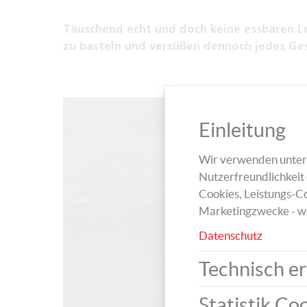
Täuschend echt und doch keine essbaren Le
zu basteln und versüßen dennoch jedes Ge
Einleitung
Wir verwenden unters
Nutzerfreundlichkeit 
Cookies, Leistungs-Co
Marketingzwecke - w
Datenschutz
Technisch er
Statistik Co