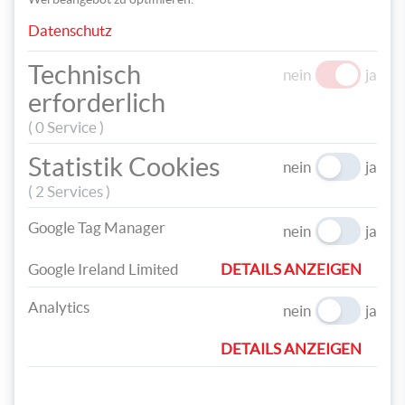
Datenschutz
Technisch
nein
ja
erforderlich
( 0 Service )
Statistik Cookies
nein
ja
( 2 Services )
Sind alle Fäden fertig dekoriert, befestigen Sie noch ein Stück
Google Tag Manager
nein
ja
weißen Garn als Aufhängung an dem Ast. Wenn Sie möchten,
können Sie den Ast nun noch mit diversen Naturmaterialien
Google Ireland Limited
DETAILS ANZEIGEN
verschönern.
Analytics
nein
ja
DETAILS ANZEIGEN