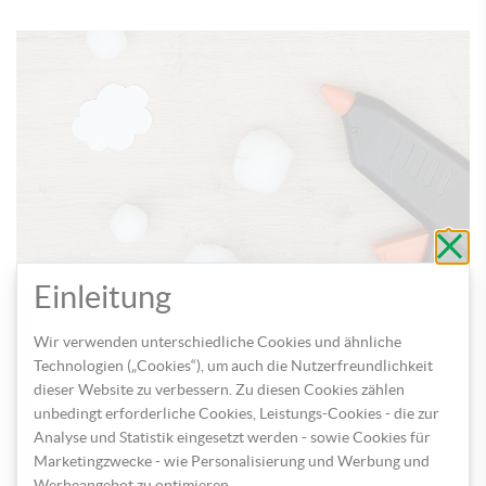
Schli
ohne
zu
speic
Einleitung
Fädeln Sie einen der Nylonfäden in die Nadel und stechen Sie
durch eines der Pompons. Sind Sie mit der Position am Mobile
Wir verwenden unterschiedliche Cookies und ähnliche
zufrieden, dann fixieren Sie es unten mit einem Klecks
Technologien („Cookies“), um auch die Nutzerfreundlichkeit
Heißkleber. Für die Kartonelemente kleben Sie den Faden
dieser Website zu verbessern. Zu diesen Cookies zählen
einfach zwischen jeweils zwei der Formen fest.
unbedingt erforderliche Cookies, Leistungs-Cookies - die zur
Analyse und Statistik eingesetzt werden - sowie Cookies für
Marketingzwecke - wie Personalisierung und Werbung und
Werbeangebot zu optimieren.