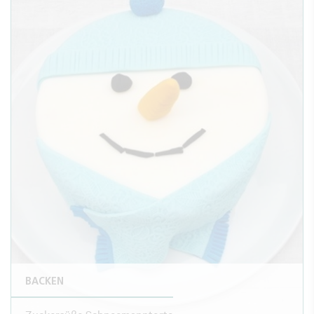
BACKEN
Zuckersüße Schneemanntorte