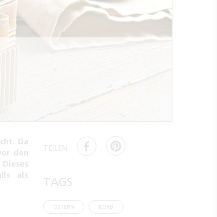
cht. Da
TEILEN
vor den
 Dieses
lls als
TAGS
OSTERN
KORB