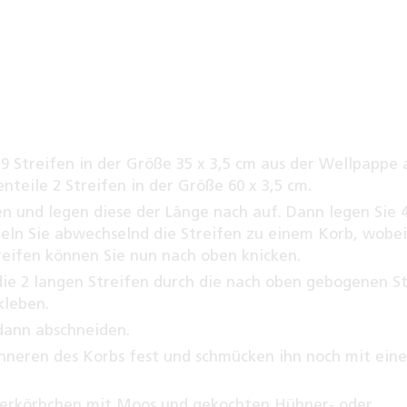
9 Streifen in der Größe 35 x 3,5 cm aus der Wellpappe 
nteile 2 Streifen in der Größe 60 x 3,5 cm.
en und legen diese der Länge nach auf. Dann legen Sie 
deln Sie abwechselnd die Streifen zu einem Korb, wobei
reifen können Sie nun nach oben knicken.
ie 2 langen Streifen durch die nach oben gebogenen S
kleben.
dann abschneiden.
Inneren des Korbs fest und schmücken ihn noch mit ein
Osterkörbchen mit Moos und gekochten Hühner- oder