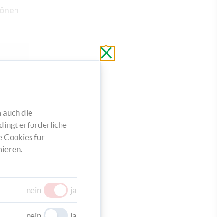
tönen
Schließen
ohne
zu
speichern
 auch die
dingt erforderliche
e Cookies für
ieren.
nein
ja
nein
ja