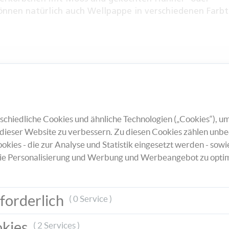
önnen natürlich auch Wellpappe in verschiedenen Farb
 Muss beim Osterfest. Die kleinen, gesprenkelten Eier
erreich gezüchtet werden. Wenn Sie den Farbton der
en wollen, lassen Sie die Eier am besten in ihrem
chiedliche Cookies und ähnliche Technologien („Cookies“), um
Färben.
dieser Website zu verbessern. Zu diesen Cookies zählen unbe
okies - die zur Analyse und Statistik eingesetzt werden - sowi
ie Personalisierung und Werbung und Werbeangebot zu optim
forderlich
( 0 Service )
okies
( 2 Services )