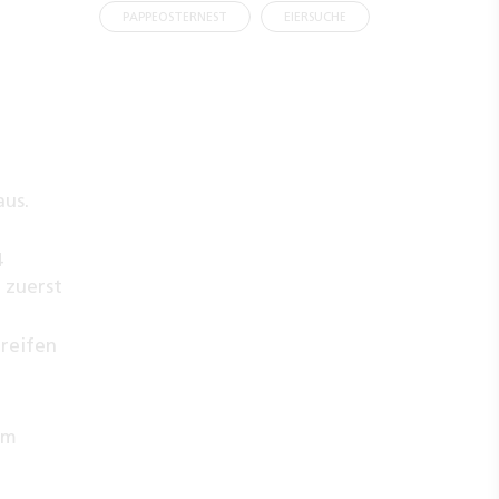
PAPPEOSTERNEST
EIERSUCHE
aus.
4
 zuerst
treifen
em