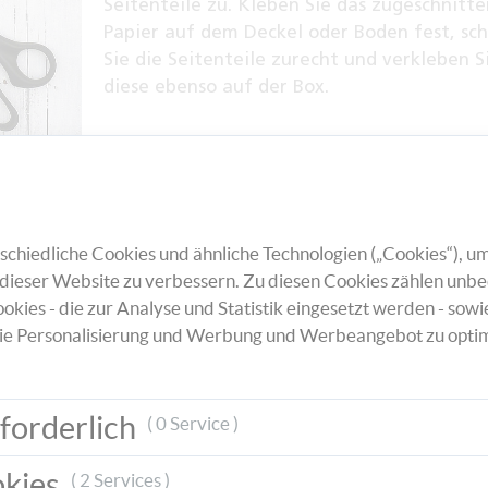
Seitenteile zu. Kleben Sie das zugeschnitt
Papier auf dem Deckel oder Boden fest, sc
Sie die Seitenteile zurecht und verkleben S
diese ebenso auf der Box.
das
chiedliche Cookies und ähnliche Technologien („Cookies“), um
des
dieser Website zu verbessern. Zu diesen Cookies zählen unbe
 Löcher
okies - die zur Analyse und Statistik eingesetzt werden - sowi
stift
ie Personalisierung und Werbung und Werbeangebot zu optim
ternes
ines
forderlich
( 0 Service )
okies
( 2 Services )