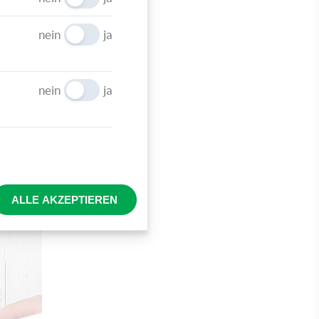
apier
nein
ja
iehen
ie
e
nein
ja
ALLE AKZEPTIEREN