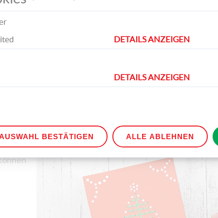
Anschließend können Sie das Transparentp
er
entfernen und mit dem Nähen beginnen. Z
Sie den Faden von unten nach oben durch d
ited
DETAILS ANZEIGEN
Löcher und erstellen Sie so unterschiedlich
Muster.
DETAILS ANZEIGEN
AUSWAHL BESTÄTIGEN
ALLE ABLEHNEN
 können