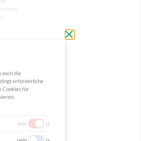
ene
hneiden
ie
Schließen
ohne
zu
speichern
 auch die
dingt erforderliche
e Cookies für
ieren.
nein
ja
nein
ja