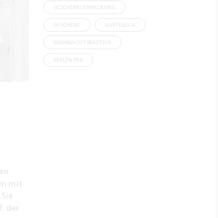
GESCHENKVERPACKUNG
GESCHENK
BASTELBOX
WEIHNACHTSBASTELN
PERLEN PEN
len
en mit
 Sie
l. der