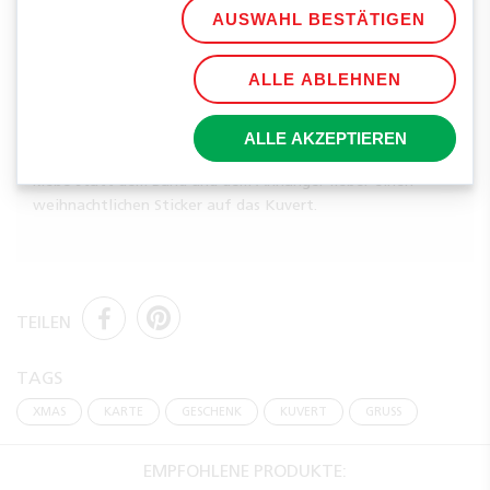
AUSWAHL BESTÄTIGEN
Fertig sind die festlichen Karten, die abgestimmt auf das
Geschenkpapier, besonders gut unter dem Weihnachtsbaum zur
ALLE ABLEHNEN
Geltung kommen.
ALLE AKZEPTIEREN
TIPP:
Wenn du die Karte per Post verschicken möchtest,
klebe statt dem Band und dem Anhänger lieber einen
weihnachtlichen Sticker auf das Kuvert.
TEILEN
TAGS
XMAS
KARTE
GESCHENK
KUVERT
GRUSS
EMPFOHLENE PRODUKTE: