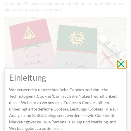
Klebe das Transparentpapier anschließend mit Sprühkleber auf
die Vorderseite der Karte auf.
Schli
ohne
zu
speic
Einleitung
Wir verwenden unterschiedliche Cookies und ähnliche
Binde nun ein schönes Satinband um die Karte und klebe den
Technologien („Cookies“), um auch die Nutzerfreundlichkeit
bemalten Holzanhänger darüber auf. So kannst du ganz
dieser Website zu verbessern. Zu diesen Cookies zählen
unterschiedliche Weihnachtskarten gestalten.
unbedingt erforderliche Cookies, Leistungs-Cookies - die zur
Analyse und Statistik eingesetzt werden - sowie Cookies für
Marketingzwecke - wie Personalisierung und Werbung und
Werbeangebot zu optimieren.