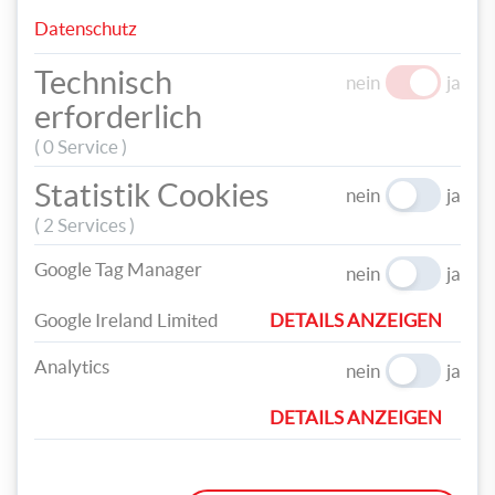
Datenschutz
Technisch
nein
ja
erforderlich
( 0 Service )
Statistik Cookies
nein
ja
Gib die Karten schließlich in die passenden Kuverts, binde noch
( 2 Services )
ein Band darum und befestige einen weiteren Anhänger.
Google Tag Manager
nein
ja
Google Ireland Limited
DETAILS ANZEIGEN
Analytics
nein
ja
DETAILS ANZEIGEN