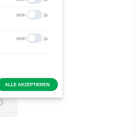
en Sie
hasen
nein
ja
 Motive
nein
ja
ALLE AKZEPTIEREN