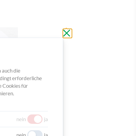
Schließen
ohne
zu
speichern
 auch die
dingt erforderliche
e Cookies für
ieren.
nein
ja
eder
nein
ja