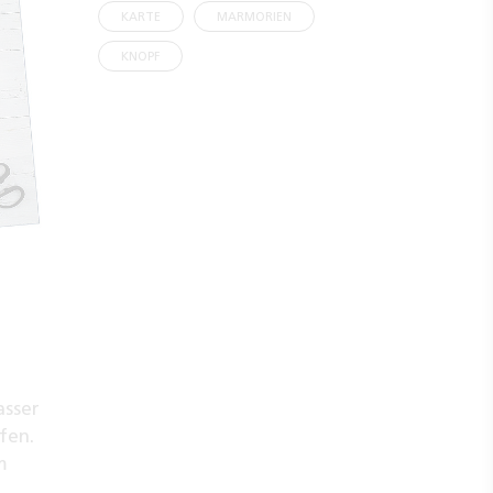
KARTE
MARMORIEN
KNOPF
asser
fen.
m