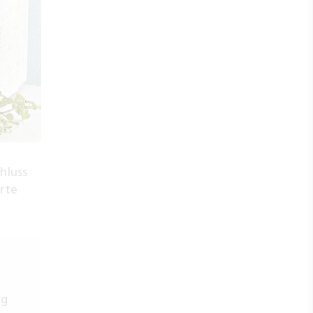
hluss
rte
ag