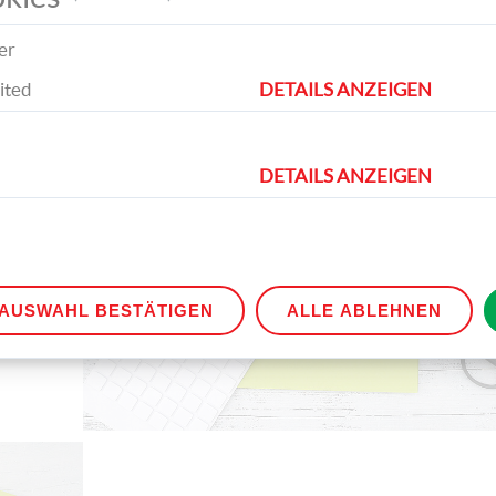
heraus und lassen ihn gut trocknen. Zeichn
auf der Rückseite des Kartons einen Oster
er
oder ein Osterei auf und schneiden Sie die
aus.
ited
DETAILS ANZEIGEN
DETAILS ANZEIGEN
den
AUSWAHL BESTÄTIGEN
ALLE ABLEHNEN