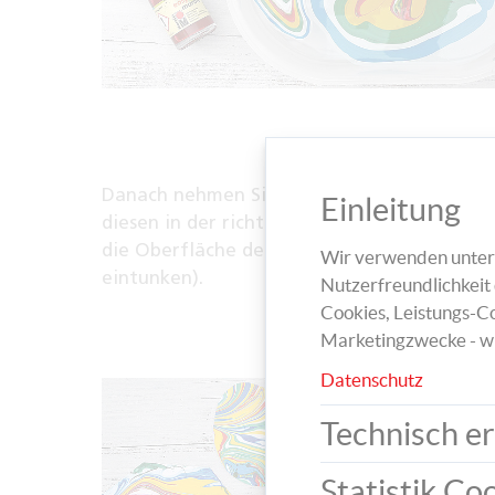
Danach nehmen Sie den weißen Karton, sc
Einleitung
diesen in der richtigen Größe zu und legen 
die Oberfläche der Farbmischung (nicht
Wir verwenden unters
eintunken).
Nutzerfreundlichkeit 
Cookies, Leistungs-Co
Marketingzwecke - w
Datenschutz
Technisch er
Statistik Co