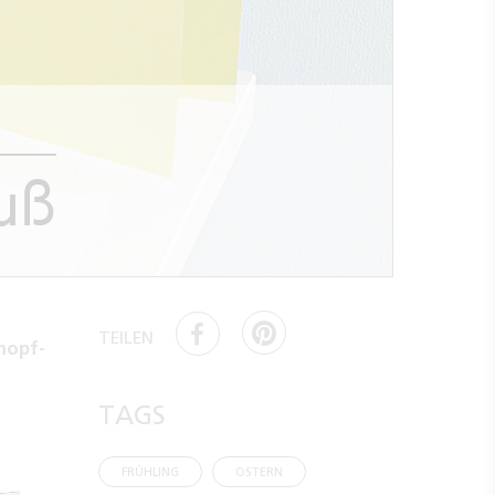
ruß
TEILEN
nopf-
TAGS
FRÜHLING
OSTERN