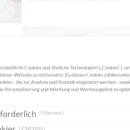
hneiden
ihn auf
chiedliche Cookies und ähnliche Technologien („Cookies“), um
dieser Website zu verbessern. Zu diesen Cookies zählen unbe
okies - die zur Analyse und Statistik eingesetzt werden - sowi
ie Personalisierung und Werbung und Werbeangebot zu optim
forderlich
( 0 Service )
Nehmen Sie dann den gefärbten Karton wi
okies
( 2 Services )