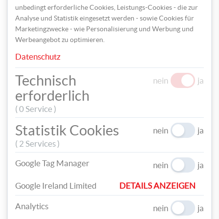
Fellbüscheln aus Fondant einen ganz eigenen Charakter.
unbedingt erforderliche Cookies, Leistungs-Cookies - die zur
Einfach viele verschiedene Büschel formen und an beliebigen
Analyse und Statistik eingesetzt werden - sowie Cookies für
Stellen fixieren.
Marketingzwecke - wie Personalisierung und Werbung und
Werbeangebot zu optimieren.
Datenschutz
Technisch
nein
ja
erforderlich
( 0 Service )
Statistik Cookies
nein
ja
( 2 Services )
Google Tag Manager
nein
ja
Google Ireland Limited
DETAILS ANZEIGEN
Schritt 8:
Schneiden Sie zwei grüne Kreise für die Augen aus
Analytics
und befestigen Sie darauf zwei Kreise aus schwarzen Fondant,
nein
ja
die etwas kleiner sind. Erwecken Sie die Augen zum Leben,