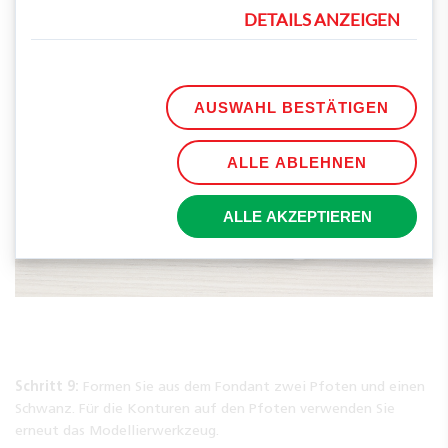
indem Sie noch zwei Minikugeln aus weißem Fondant auf der
DETAILS ANZEIGEN
schwarzen Masse platzieren.
AUSWAHL BESTÄTIGEN
ALLE ABLEHNEN
ALLE AKZEPTIEREN
Schritt 9:
Formen Sie aus dem Fondant zwei Pfoten und einen
Schwanz. Für die Konturen auf den Pfoten verwenden Sie
erneut das Modellierwerkzeug.