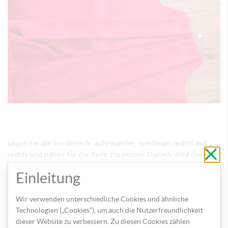
Legen Sie die Vorderteile aufeinander, wiederum rechts auf
Schli
rechts und nähen Sie die Teile zusammen. Danach wird die Naht
ohne
zu
geendelt und das Rückteil auf dieselbe Art und Weise
speic
Einleitung
bearbeitet. Wenn Sie die Teile jetzt aufklappen, können Sie
die Hose schon wunderbar erkennen.
Wir verwenden unterschiedliche Cookies und ähnliche
Technologien („Cookies“), um auch die Nutzerfreundlichkeit
dieser Website zu verbessern. Zu diesen Cookies zählen