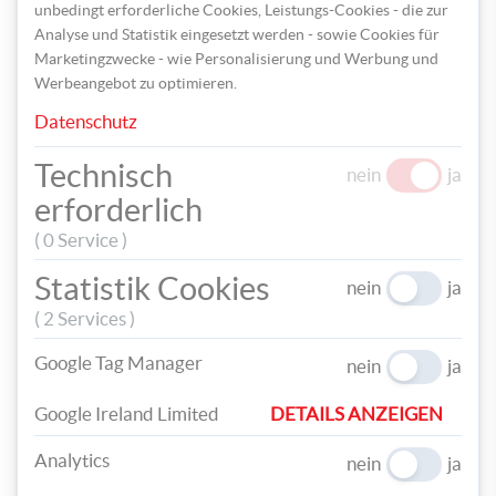
unbedingt erforderliche Cookies, Leistungs-Cookies - die zur
Analyse und Statistik eingesetzt werden - sowie Cookies für
Marketingzwecke - wie Personalisierung und Werbung und
Werbeangebot zu optimieren.
Datenschutz
Technisch
nein
ja
erforderlich
( 0 Service )
Statistik Cookies
nein
ja
( 2 Services )
Legen Sie nun das hintere Hosenteil mitsamt den Trägern auf
Ihren Nähtisch und fixieren Sie die Träger mit einer Naht.
Google Tag Manager
nein
ja
Google Ireland Limited
DETAILS ANZEIGEN
Analytics
nein
ja