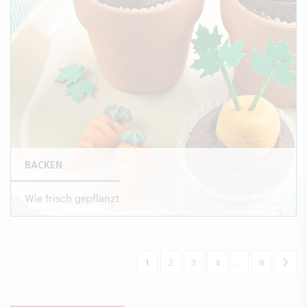
BACKEN
Wie frisch gepflanzt
(aktuelle)
1
2
3
4
…
8