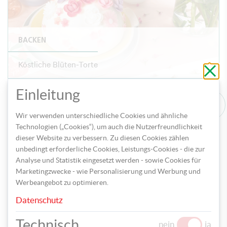
BACKEN
Köstliche Blüten-Torte
Schli
ohne
zu
speic
Einleitung
Wir verwenden unterschiedliche Cookies und ähnliche
Technologien („Cookies“), um auch die Nutzerfreundlichkeit
dieser Website zu verbessern. Zu diesen Cookies zählen
unbedingt erforderliche Cookies, Leistungs-Cookies - die zur
Analyse und Statistik eingesetzt werden - sowie Cookies für
Marketingzwecke - wie Personalisierung und Werbung und
Werbeangebot zu optimieren.
BACKEN
Datenschutz
Entzückende Osternester im Miniformat
Technisch
nein
ja