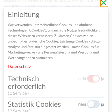
Schli
Übertrage die restlichen Teile der Maske ebenfalls auf den
ohne
Bastelfilz, schneide sie aus und klebe sie auf das niedliche
zu
speic
Tiergesicht.
Einleitung
Wir verwenden unterschiedliche Cookies und ähnliche
Technologien („Cookies“), um auch die Nutzerfreundlichkeit
dieser Website zu verbessern. Zu diesen Cookies zählen
unbedingt erforderliche Cookies, Leistungs-Cookies - die zur
Analyse und Statistik eingesetzt werden - sowie Cookies für
Marketingzwecke - wie Personalisierung und Werbung und
Werbeangebot zu optimieren.
Datenschutz
Technisch
nein
ja
Klebe schließlich ein Stück farblich passendes Satinband links
erforderlich
und rechts auf der Maske fest, damit du diese einfach um den
( 0 Service )
Kopf binden kannst.
Statistik Cookies
nein
ja
( 2 Services )