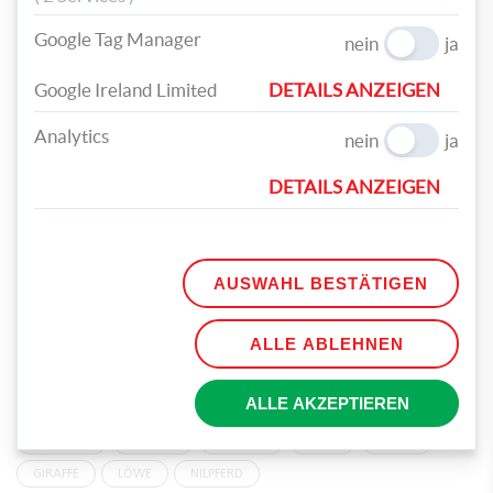
Google Tag Manager
nein
ja
Google Ireland Limited
DETAILS ANZEIGEN
Analytics
nein
ja
DETAILS ANZEIGEN
Fertig ist deine coole Tiermaske für einen wilden Partylook!
AUSWAHL BESTÄTIGEN
ALLE ABLEHNEN
TEILEN
ALLE AKZEPTIEREN
TAGS
FASCHING
MASKEN
BASTELN
TIERE
ZEBRA
GIRAFFE
LÖWE
NILPFERD