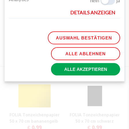
nein
ja
DETAILS ANZEIGEN
Fertig ist eure eigene Minion Maske!
TEILEN
AUSWAHL BESTÄTIGEN
TAGS
ALLE ABLEHNEN
FASCHING
MINION
MASKE
GELB
ALLE AKZEPTIEREN
PASSENDE PRODUKTEMPFEHLUNGEN
FOLIA Tonzeichenpapier
FOLIA Tonzeichenpapier
50 x 70 cm bananengelb
50 x 70 cm schwarz
€ 0,99
€ 0,99