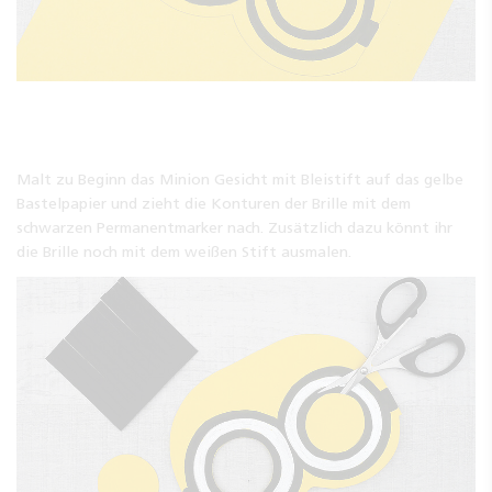
Malt zu Beginn das Minion Gesicht mit Bleistift auf das gelbe
Bastelpapier und zieht die Konturen der Brille mit dem
schwarzen Permanentmarker nach. Zusätzlich dazu könnt ihr
die Brille noch mit dem weißen Stift ausmalen.