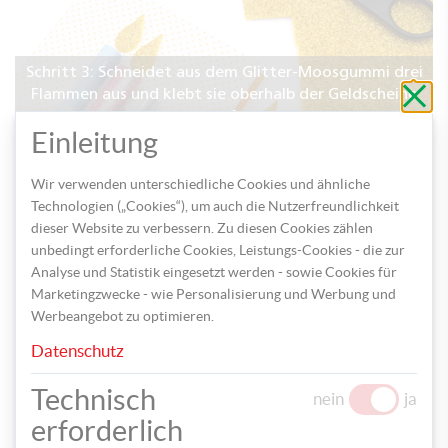
Schritt 3: Schneidet aus dem Glitter-Moosgummi drei
Schli
Flammen aus und klebt sie oberhalb der Geldscheine
ohne
auf
zu
speic
Einleitung
Wir verwenden unterschiedliche Cookies und ähnliche
Technologien („Cookies“), um auch die Nutzerfreundlichkeit
dieser Website zu verbessern. Zu diesen Cookies zählen
unbedingt erforderliche Cookies, Leistungs-Cookies - die zur
Analyse und Statistik eingesetzt werden - sowie Cookies für
Marketingzwecke - wie Personalisierung und Werbung und
Gestaltet zum Schluss die Innenseite der Karte nach
Werbeangebot zu optimieren.
Lust und Laune und schon ist diese wunderbare
Datenschutz
Geschenkidee fertig!
Technisch
nein
ja
erforderlich