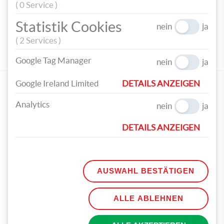
( 0 Service )
TEILEN
Statistik Cookies
nein
ja
( 2 Services )
TAGS
GELD
GESCHENKE
KARTE
WUNSCH
Google Tag Manager
nein
ja
PASSENDES BASTELZUBEHÖR:
Google Ireland Limited
DETAILS ANZEIGEN
Analytics
nein
ja
DETAILS ANZEIGEN
FOLIA Glitter-
FOLIA Glitter-
Moosgummi
Moosgummi
AUSWAHL BESTÄTIGEN
selbstklebend 20 x 29 cm
selbstklebend 20 x 29 cm
5 Bögen mehrere Farben
5 Bögen mehrere Farben
€ 7,99
€ 6,99
ALLE ABLEHNEN