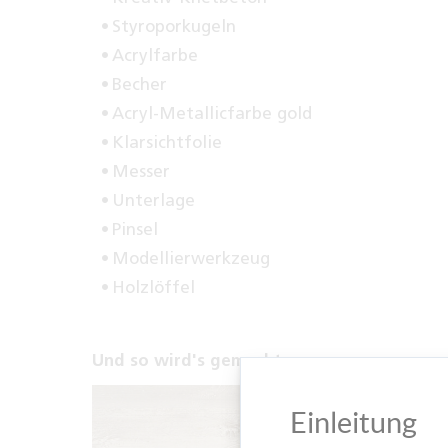
Styroporkugeln
Acrylfarbe
Becher
Acryl-Metallicfarbe gold
Klarsichtfolie
Messer
Unterlage
Pinsel
Modellierwerkzeug
Holzlöffel
Und so wird's gemacht:
Einleitung