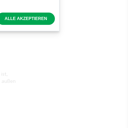
sie zu
ALLE AKZEPTIEREN
ist,
d außen