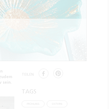
en
TEILEN
 zudem
 sein.
TAGS
FRÜHLING
OSTERN