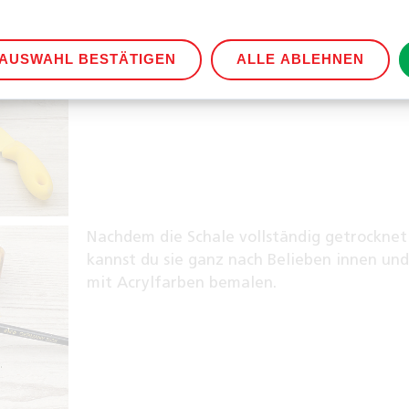
Anschließend lege die Form über eine
Styroporkugel mit Klarsichtfolie und biege 
einer Schale.
AUSWAHL BESTÄTIGEN
ALLE ABLEHNEN
Nachdem die Schale vollständig getrocknet 
kannst du sie ganz nach Belieben innen un
mit Acrylfarben bemalen.