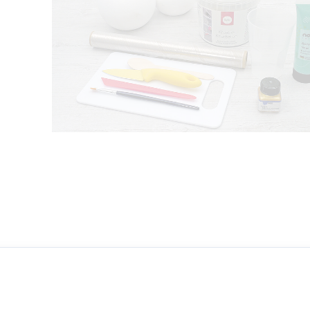
Rühre im ersten Schritt den Kreativ-Knetb
laut Anleitung in einem Becher mit Wasser