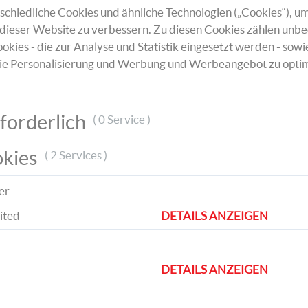
chiedliche Cookies und ähnliche Technologien („Cookies“), um
dieser Website zu verbessern. Zu diesen Cookies zählen unbe
okies - die zur Analyse und Statistik eingesetzt werden - sowi
ie Personalisierung und Werbung und Werbeangebot zu optim
forderlich
( 0 Service )
Nun rolle die Masse aus und forme diese z
okies
( 2 Services )
Kreis. Dann lege sie auf eine Klarsichtfolie
ritze mit dem Modellierwerkzeug ein Must
hinein.
er
ited
DETAILS ANZEIGEN
DETAILS ANZEIGEN