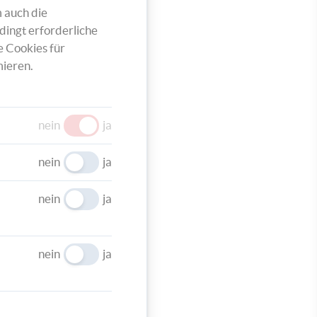
 auch die
dingt erforderliche
e Cookies für
ieren.
nein
ja
u einem
 und
nein
ja
er
nein
ja
nein
ja