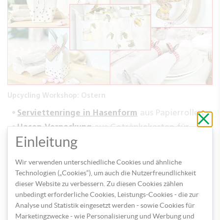
Upcycling Workshop: Ostern
Serviettenringe in Hasenform
aus Papierrollen
Schli
ohne
Hasen-Verpackung
aus Getränkekarton für
zu
speic
Einleitung
Ostergeschenke
Huhn-Verpackung
aus Getränkekarton für
Wir verwenden unterschiedliche Cookies und ähnliche
Ostergeschenke
Technologien („Cookies“), um auch die Nutzerfreundlichkeit
Osternest
aus Papp-Schüsseln
dieser Website zu verbessern. Zu diesen Cookies zählen
Lichterkette mit Blüten aus Eierkarton
unbedingt erforderliche Cookies, Leistungs-Cookies - die zur
Analyse und Statistik eingesetzt werden - sowie Cookies für
Mit viel Liebe zum Detail und einer ordentlichen Portion
Marketingzwecke - wie Personalisierung und Werbung und