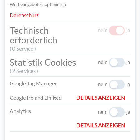
Upcycling sind bezaubernde Oster-Deko-Ideen entstanden. Der
Werbeangebot zu optimieren.
Workshop hat nicht nur Lust auf den Frühling gemacht, sondern
auch gezeigt, wie aus einfachen Materialien entzückende
Datenschutz
Ostergeschenke werden können.
Technisch
nein
ja
erforderlich
( 0 Service )
Statistik Cookies
nein
ja
( 2 Services )
Google Tag Manager
nein
ja
Google Ireland Limited
DETAILS ANZEIGEN
Analytics
nein
ja
Upcycling Workshop: Sommer
DETAILS ANZEIGEN
Sommerbuffet
aus Konservendosen
Rose / florale Serviettenringe
aus Küchenkrepp