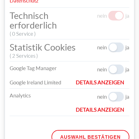
Datenschutz
Technisch
nein
ja
erforderlich
( 0 Service )
Statistik Cookies
nein
ja
( 2 Services )
Google Tag Manager
nein
ja
Mit diesem Geschenk wird sich das Brautpaar immer gerne an
seinen schönsten Tag zurückerinnern.
Google Ireland Limited
DETAILS ANZEIGEN
Analytics
nein
ja
PAGRO Tipp: Mit einem Stickrahmen und buntem Garn
können Sie ein individuelles Ringkissen gestalten, das
DETAILS ANZEIGEN
auch nach der Hochzeit eine dekorative und
einzigartige Erinnerung bleibt.
AUSWAHL BESTÄTIGEN