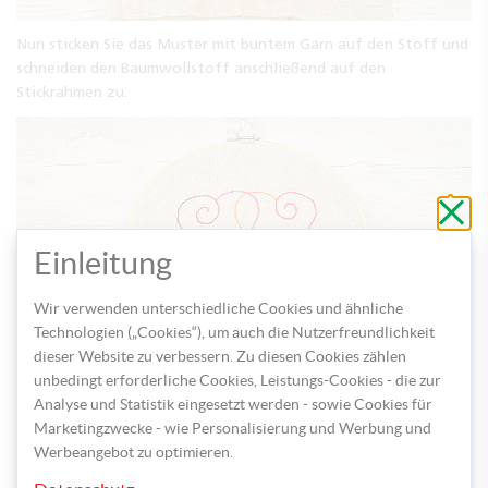
Nun sticken Sie das Muster mit buntem Garn auf den Stoff und
schneiden den Baumwollstoff anschließend auf den
Stickrahmen zu.
Schli
ohne
zu
speic
Einleitung
Wir verwenden unterschiedliche Cookies und ähnliche
Technologien („Cookies“), um auch die Nutzerfreundlichkeit
dieser Website zu verbessern. Zu diesen Cookies zählen
unbedingt erforderliche Cookies, Leistungs-Cookies - die zur
Zum Schluss befestigen Sie die Ringe mit dem Garn unter der
Analyse und Statistik eingesetzt werden - sowie Cookies für
Stickerei und binden ein Satinband
Marketingzwecke - wie Personalisierung und Werbung und
als Schleife um die Ringe.
Werbeangebot zu optimieren.