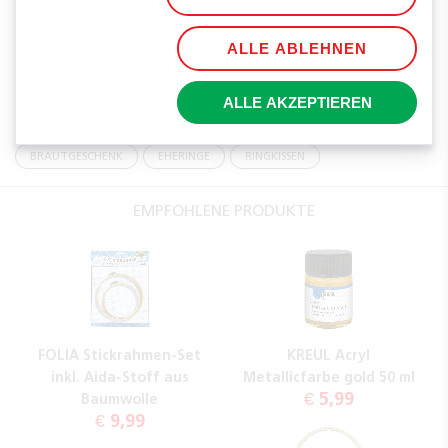
TEILEN
ALLE ABLEHNEN
TAGS
ALLE AKZEPTIEREN
HOCHZEIT
HOCHZEITSGESCHENK
BRAUTPAAR
BRAUTGESCHENK
EHERINGE
RINGKISSEN
EMPFOHLENE PRODUKTE
FOLIA Stickrahmen-Set
KREUL Acryl
inkl. Aida-Stoff aus
Metallicfarbe gold 50 ml
€ 5,99
Baumwolle
€ 9,99