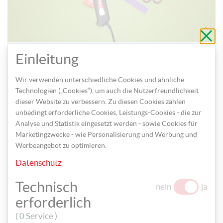
Schli
ohne
zu
speic
Beklebe Deckel und Boxen schließlich mit den Streifen.
Einleitung
Wir verwenden unterschiedliche Cookies und ähnliche
Technologien („Cookies“), um auch die Nutzerfreundlichkeit
dieser Website zu verbessern. Zu diesen Cookies zählen
unbedingt erforderliche Cookies, Leistungs-Cookies - die zur
Analyse und Statistik eingesetzt werden - sowie Cookies für
Marketingzwecke - wie Personalisierung und Werbung und
Werbeangebot zu optimieren.
Datenschutz
Technisch
nein
ja
Verziere die Seitenteile mit Streifen aus Tortenspitze und
erforderlich
klebe eine komplette Tortenspitze auf ein Tonpapier in
beliebiger Farbe. Dieses bildet später den Boden der Torte.
( 0 Service )