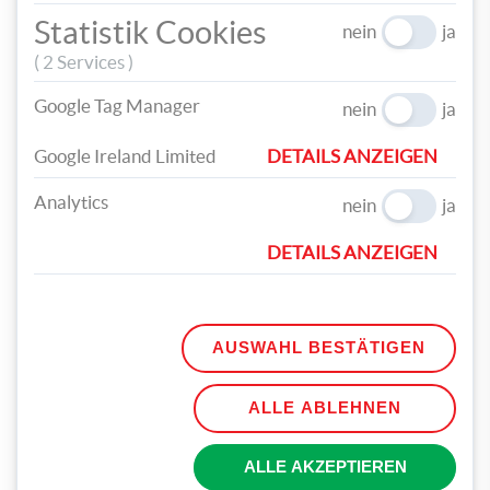
Statistik Cookies
nein
ja
( 2 Services )
Google Tag Manager
nein
ja
Google Ireland Limited
DETAILS ANZEIGEN
Analytics
nein
ja
DETAILS ANZEIGEN
Damit am Deckel zwischen den aufgeklebten Tonpapieren ein
schöner Übergang entsteht, klebe eine Kordel entlang der
Kante.
AUSWAHL BESTÄTIGEN
ALLE ABLEHNEN
ALLE AKZEPTIEREN