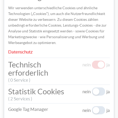
Wir verwenden unterschiedliche Cookies und ähnliche
Zuerst bemalt ihr den Becher mit gelber Acrylfarbe und lässt
Technologien („Cookies“), um auch die Nutzerfreundlichkeit
diesen gut trocknen.
dieser Website zu verbessern. Zu diesen Cookies zählen
unbedingt erforderliche Cookies, Leistungs-Cookies - die zur
Analyse und Statistik eingesetzt werden - sowie Cookies für
Marketingzwecke - wie Personalisierung und Werbung und
Werbeangebot zu optimieren.
Datenschutz
Technisch
nein
ja
erforderlich
( 0 Service )
Dann klebt ihr das schwarze Isolierband rund um den Becher,
jeweils mit einem Abstand von ca. 1 cm.
Statistik Cookies
nein
ja
( 2 Services )
Google Tag Manager
nein
ja