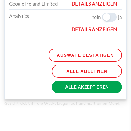
Google Ireland Limited
DETAILS ANZEIGEN
Nehmt den Bast, die Knöpfe und die Nadel und bastelt daraus
Analytics
nein
ja
die Beine. Stecht jeweils drei Löcher mit der Nadel auf jede
Seite, zieht den Bast durch und verknotet diesen auf der
DETAILS ANZEIGEN
Innenseite. Am unteren Ende befestigt ihr die Knöpfe.
AUSWAHL BESTÄTIGEN
ALLE ABLEHNEN
Zeichnet mit dem Permanentmarker eine Flügelform auf die
ALLE AKZEPTIEREN
Klarsichthülle und schneidet diese aus. Klebt die Flügel oben
am Rücken der Biene vorsichtig mit dem Heißkleber fest. Für das
Gesicht klebt ihr die Wackelaugen auf und malt einen Mund.