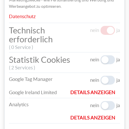
ALLES FÜRS OSTERBASTELN:
Werbeangebot zu optimieren.
Datenschutz
Technisch
nein
ja
erforderlich
( 0 Service )
FOLIA Tonzeichenpapier
Tonzeichenpapier 100
10 Bögen 22 x 32 cm
Bögen 50 x 70 cm
Statistik Cookies
nein
ja
mehrere Farben
mehrere Farben
€ 2,49
€ 29,99
( 2 Services )
Google Tag Manager
nein
ja
Google Ireland Limited
DETAILS ANZEIGEN
Analytics
FOLIA Bastelfilz 10
I-MONDI Wackelaugen
nein
ja
Bögen selbstklebend 20
mit Lid 75 Stück
DETAILS ANZEIGEN
x 30 cm mehrere Farben
verschiedene Größen
€ 6,99
selbstklebend