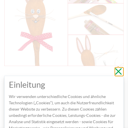
Schli
ohne
zu
speic
Einleitung
TEILEN
Wir verwenden unterschiedliche Cookies und ähnliche
Technologien („Cookies“), um auch die Nutzerfreundlichkeit
dieser Website zu verbessern. Zu diesen Cookies zählen
TAGS
unbedingt erforderliche Cookies, Leistungs-Cookies - die zur
OSTERN
HASE
LÖFFEL
Analyse und Statistik eingesetzt werden - sowie Cookies für
Marketingzwecke - wie Personalisierung und Werbung und