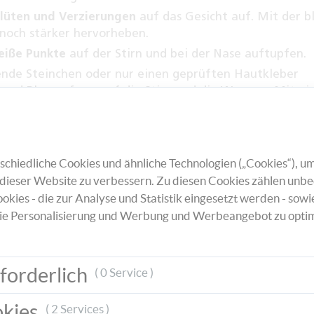
lüten und Verzierungen
auf das Gesicht auf. Mit der b
noch stärker hervorheben.
eiße Punkte
auf der Stirn und bei der Nase auftupfen.
bende Steinchen oder nur einen geprüften Hautkleber
 und Blumenform auf die Stirn und die Wangen. Mit ei
 unendlich strahlen.
chiedliche Cookies und ähnliche Technologien („Cookies“), um
dieser Website zu verbessern. Zu diesen Cookies zählen unbe
okies - die zur Analyse und Statistik eingesetzt werden - sowi
ie Personalisierung und Werbung und Werbeangebot zu optim
forderlich
( 0 Service )
okies
( 2 Services )