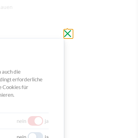
lauen
Schließen
ohne
n
zu
speichern
 auch die
dingt erforderliche
e Cookies für
ieren.
nein
ja
nein
ja