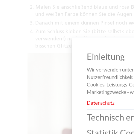
Malen Sie anschließend blaue und rosa
B
und weißen Farbe können Sie die Augen 
Danach mit einem dünnen Pinsel noch
w
Zum Schluss kleben Sie (bitte selbstkle
verwenden!) noch
Glitzersteine
in Herz-
bisschen Glitzerstaub wird die Prinzessin
Einleitung
Wir verwenden unters
Nutzerfreundlichkeit 
Cookies, Leistungs-Co
Marketingzwecke - w
Datenschutz
Technisch er
Statistik Co