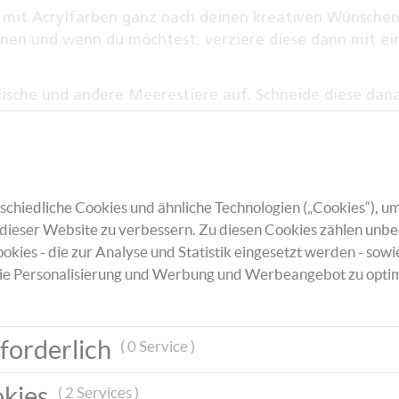
x mit Acrylfarben ganz nach deinen kreativen Wünsche
cknen und wenn du möchtest, verziere diese dann mit e
Fische und andere Meerestiere auf. Schneide diese dana
chsenen helfen.
klebe diese mit einem selbstklebenden Bastelfilz auf 
ckelaugen verzieren und die Schwanzflossen der Fisch
chiedliche Cookies und ähnliche Technologien („Cookies“), um
cher helfen. Die Filzzahlen schneidest du ebenfalls aus
dieser Website zu verbessern. Zu diesen Cookies zählen unbe
rseite der Fische.
okies - die zur Analyse und Statistik eingesetzt werden - sowi
ie Personalisierung und Werbung und Werbeangebot zu optim
rn ab. Umwickle damit den Holzstab und knote es gut fe
 du einen kleinen Magneten. Verteile deine Fische jetz
 schon kann das Fische-Spiel starten.
forderlich
( 0 Service )
okies
( 2 Services )