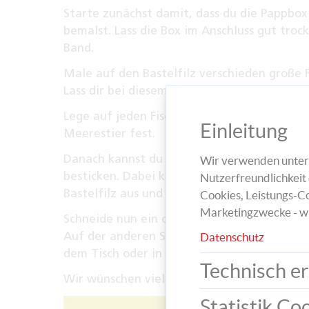
Starte zunächst damit, dass du die Pappbo
bemalst. Lass die Box im Anschluss gut tro
Band.
Male auf den Bastelfilz verschieden große 
Lass dir bei diesem Schritt von einem Erwa
Lege auf jeden Fisch eine Büroklammer und 
Einleitung
Meerestier fest.
Danach kannst du deine Meerestiere mit Wa
Wir verwenden unters
besticken. Dabei kann dir ein Erwachsener si
Nutzerfreundlichkeit 
Bastelfilz aus und klebst diese auf die Vorde
Cookies, Leistungs-Co
Marketingzwecke - w
Schneide nun ein ca. 20 cm langes Stück Ga
Auf der anderen Seite des Garns befestigst
Datenschutz
dem Tisch oder in einer großen Schüssel und
Technisch er
Wir wünschen viel Spaß!
Statistik Co