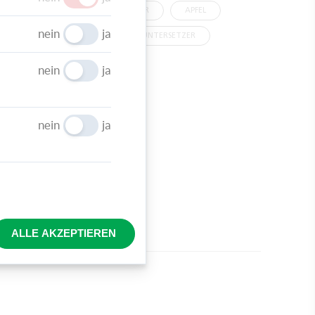
GLASUNTERSETZER
APFEL
nein
ja
HERBST
UNTERSETZER
TISCHDEKO
nein
ja
nein
ja
und
orm.
, ein
rbare
ALLE AKZEPTIEREN