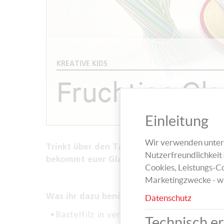
KREATIVE KIDS
Fruchtige Gla
Einleitung
Wir verwenden unters
Trinkt über den Tag verteilt viel Wasser, 
Nutzerfreundlichkeit 
bekommt euer Glas noch eine lustige Unte
Cookies, Leistungs-Co
Marketingzwecke - w
Was ihr dazu benötigt:
Datenschutz
Bastelfilz in verschiedenen Farben
Technisch er