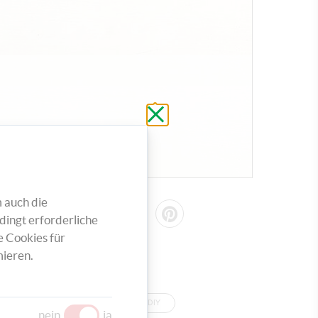
Schließen
ohne
zu
speichern
 auch die
TEILEN
dingt erforderliche
e Cookies für
ieren.
TAGS
BASTELN
DIY
nein
ja