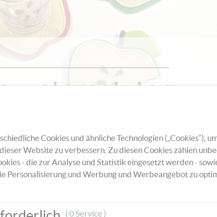
s-untersetzter
chiedliche Cookies und ähnliche Technologien („Cookies“), um
denn das ist gesund! Und mit dieser tollen Bastelidee
dieser Website zu verbessern. Zu diesen Cookies zählen unbe
rlage.
okies - die zur Analyse und Statistik eingesetzt werden - sowi
ie Personalisierung und Werbung und Werbeangebot zu optim
forderlich
( 0 Service )