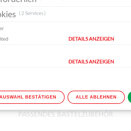
okies
( 2 Services )
er
ited
DETAILS ANZEIGEN
men, wobei eine etwas größer als die andere ist, und
DETAILS ANZEIGEN
pfelform auf den grünen, roten und orangen Bastelfilz 
ihr auf dem dunkelgelben Filz mit der kleineren Apfelf
 eine größere. Zusätzlich dazu schneidet ihr einen Stiel
orgfältig auf eure Apfelformen auf. Nun habt ihr wunde
 dienen.
AUSWAHL BESTÄTIGEN
ALLE ABLEHNEN
PASSENDES BASTELZUBEHÖR