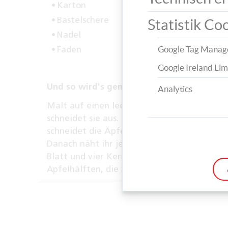
Karton
Bastelschere
Statistik Co
Nadel
Google Tag Manag
Faden
Google Ireland Lim
Und so wird's gemacht:
Analytics
Malt auf einen leeren Karton zwei Apfelfor
schneidet sie aus. Übertragt die größere A
schneidet die Äpfel aus. Das gleiche macht 
Danach näht ihr jeweils eine kleine Form auf
Blatt und vier Kerne aus und klebt diese s
Apfelhälften, die als coole Glasuntersetzer