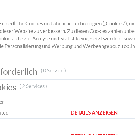
grünem Krepppapier. Als nächstes schneide
Blütenblätter aus weißem Moosgrummi un
Blätter für den Stängel aus grünem Moosg
chiedliche Cookies und ähnliche Technologien („Cookies“), um
dieser Website zu verbessern. Zu diesen Cookies zählen unbe
okies - die zur Analyse und Statistik eingesetzt werden - sowi
ie Personalisierung und Werbung und Werbeangebot zu optim
Kleben Sie jeweils 3 Blütenblätter an das 
forderlich
( 0 Service )
Drahtes und biegen Sie den Blütenkopf et
nach unten. Anschließend können die Blätt
okies
( 2 Services )
Stängel befestigt werden.
er
ited
DETAILS ANZEIGEN