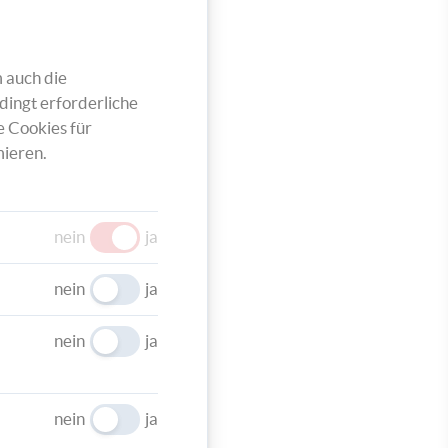
n Sie
d
rummi.
 auch die
dingt erforderliche
e Cookies für
ieren.
Ende des
was
nein
ja
er am
nein
ja
nein
ja
nein
ja