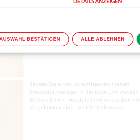
DETAILS ANZEIGEN
Für die Blumenkiste schneiden Sie sich ein 
Eisstäbchen zurecht und kleben diese mit 
Abstand zueinander auf die Spandose.
AUSWAHL BESTÄTIGEN
ALLE ABLEHNEN
Setzen Sie einen zurechtgeschnittenen
Steckschaumziegel in die Dose und stecken 
Blumen hinein. Anschließend verstecken Si
Ziegel unter einer Schicht Dekomoos.