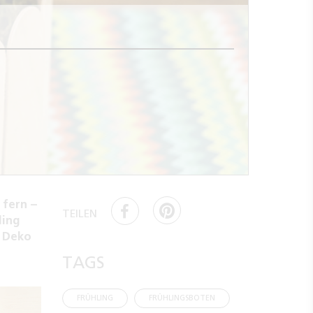
 fern –
TEILEN
ling
s Deko
TAGS
FRÜHLING
FRÜHLINGSBOTEN