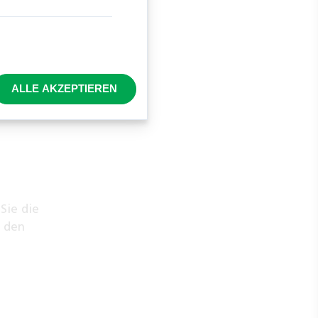
paar
etwas
ALLE AKZEPTIEREN
Sie die
e den