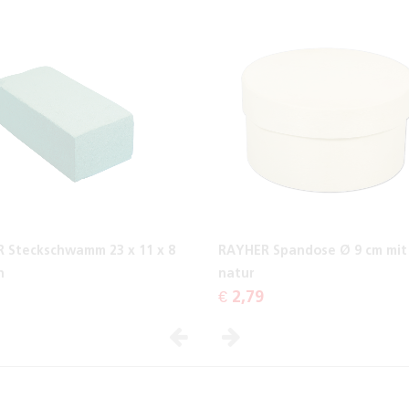
 Steckschwamm 23 x 11 x 8
RAYHER Spandose Ø 9 cm mit
n
natur
€ 2,79
Vorheriges
Nächstes