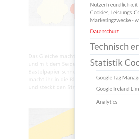
Nutzerfreundlichkeit 
Cookies, Leistungs-Co
Marketingzwecke - w
Datenschutz
Technisch er
Das Gleiche macht ihr mit dem kleinen Aus
Statistik Co
und mit dem Seidenpapier. Aus dem grünen
Bastelpapier schneidet ihr Blätter aus. Dan
Google Tag Manag
macht ihr in die Blüten und Blätter kleine L
und steckt den Strohhalm durch.
Google Ireland Lim
Analytics