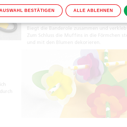
schneidet diesen aus. Den oberen Rand der
AUSWAHL BESTÄTIGEN
ALLE ABLEHNEN
Banderole könnt ihr mit einer Konturensch
zuschneiden, so erhaltet ihr ein schönes Mu
Biegt die Banderole zusammen und verklebt
Zum Schluss die Muffins in die Förmchen st
und mit den Blumen dekorieren.
ich
 durch