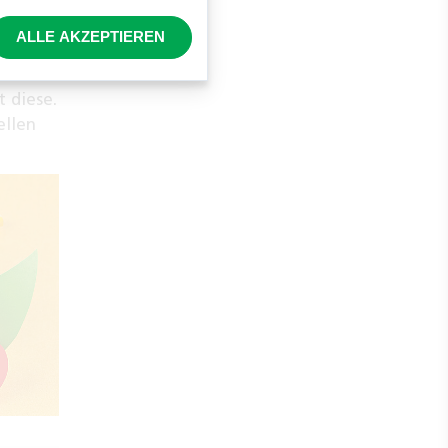
ALLE AKZEPTIEREN
ere
ster.
 diese.
ellen