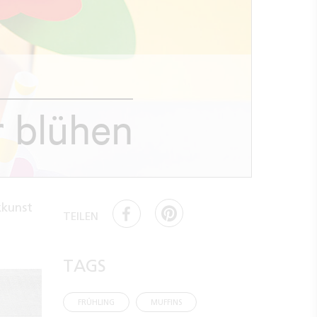
r blühen
kkunst
TEILEN
TAGS
FRÜHLING
MUFFINS