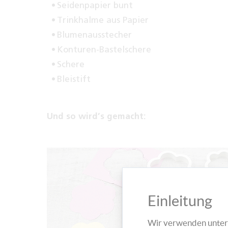
Seidenpapier bunt
Trinkhalme aus Papier
Blumenausstecher
Konturen-Bastelschere
Schere
Bleistift
Und so wird’s gemacht:
Einleitung
Wir verwenden unters