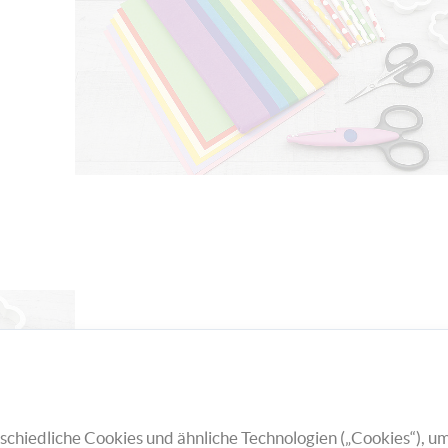
Beginnt zu Beginn mit den Blüten. Nehmt d
Blumenausstecher in zwei verschiedenen G
Legt den großen Ausstecher auf ein Bastelp
chiedliche Cookies und ähnliche Technologien („Cookies“), um