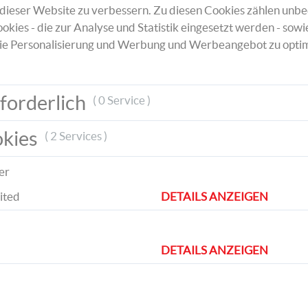
zeichnet die Form nach und schneidet diese
dieser Website zu verbessern. Zu diesen Cookies zählen unbe
So könnt ihr verschiedenfarbige Blumen ers
okies - die zur Analyse und Statistik eingesetzt werden - sowi
ie Personalisierung und Werbung und Werbeangebot zu optim
forderlich
( 0 Service )
stecher
okies
( 2 Services )
ach
er
öcher
ited
DETAILS ANZEIGEN
DETAILS ANZEIGEN
Für die Muffins erstellt ihr bunte Banderol
Zeichnet auf dem Bastelpapier einen ca. 5
hohen Streifen in Regenbogenform auf un