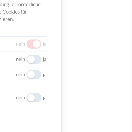
 aus.
dingt erforderliche
tellen.
e Cookies für
ieren.
nein
ja
nein
ja
nein
ja
nein
ja
en.
 cm
d