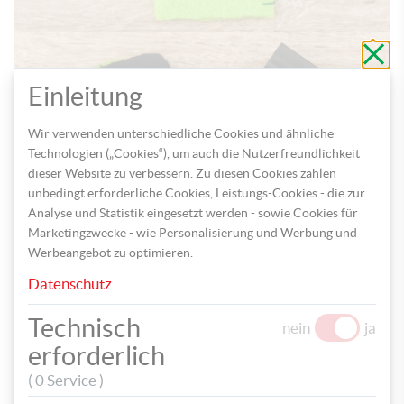
Schli
ohne
zu
speic
Einleitung
Wir verwenden unterschiedliche Cookies und ähnliche
Technologien („Cookies“), um auch die Nutzerfreundlichkeit
dieser Website zu verbessern. Zu diesen Cookies zählen
Schritt 3: Bemale die Figuren und klebe die
unbedingt erforderliche Cookies, Leistungs-Cookies - die zur
Wackelaugen auf.
Analyse und Statistik eingesetzt werden - sowie Cookies für
Marketingzwecke - wie Personalisierung und Werbung und
Werbeangebot zu optimieren.
Datenschutz
Technisch
nein
ja
erforderlich
( 0 Service )