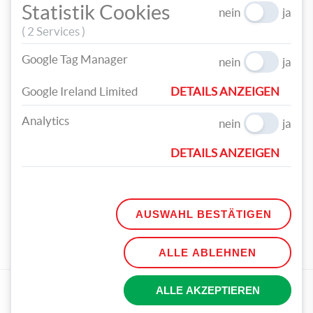
Statistik Cookies
nein
ja
( 2 Services )
Fertig sind die gruseligen Fingerpuppen!
Google Tag Manager
nein
ja
Google Ireland Limited
DETAILS ANZEIGEN
Analytics
nein
ja
DETAILS ANZEIGEN
TEILEN
TAGS
AUSWAHL BESTÄTIGEN
HALLOWEEN
PUZZLE
FINGERPUPPEN
FLEDERMAUS
MUMIE
FRANKENSTEIN
ALLE ABLEHNEN
PASSENDE BASTELMATERIALIEN
ALLE AKZEPTIEREN