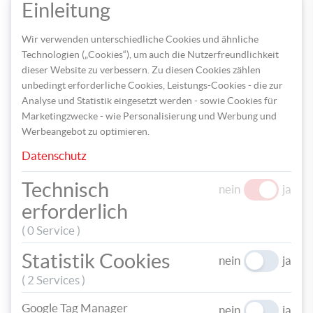
speic
Einleitung
Wir verwenden unterschiedliche Cookies und ähnliche
Technologien („Cookies“), um auch die Nutzerfreundlichkeit
dieser Website zu verbessern. Zu diesen Cookies zählen
unbedingt erforderliche Cookies, Leistungs-Cookies - die zur
Analyse und Statistik eingesetzt werden - sowie Cookies für
Marketingzwecke - wie Personalisierung und Werbung und
Werbeangebot zu optimieren.
Sobald der Stoff trocken ist, können Sie den Turnbeutel nun
Datenschutz
mit Streuglitter, Schmucksteinen oder anderen Materialien
bekleben und verzieren.
Technisch
nein
ja
erforderlich
( 0 Service )
Statistik Cookies
nein
ja
( 2 Services )
Google Tag Manager
nein
ja