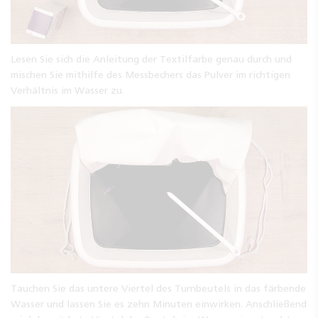
Lesen Sie sich die Anleitung der Textilfarbe genau durch und
mischen Sie mithilfe des Messbechers das Pulver im richtigen
Verhältnis im Wasser zu.
Tauchen Sie das untere Viertel des Turnbeutels in das färbende
Wasser und lassen Sie es zehn Minuten einwirken. Anschließend