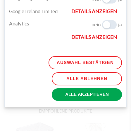
Google Ireland Limited
DETAILS ANZEIGEN
Ihr persönlicher Begleiter für den Urlaub und auf Festivals ist
Analytics
nein
ja
nun bereit für jedes Abenteuer mit Ihnen.
DETAILS ANZEIGEN
TEILEN
AUSWAHL BESTÄTIGEN
TAGS
ALLE ABLEHNEN
TURNBEUTEL
FESTIVAL
BASTELIDEE
GEFÄRBT
ALLE AKZEPTIEREN
GLITZER
EMPFOHLENE PRODUKTE