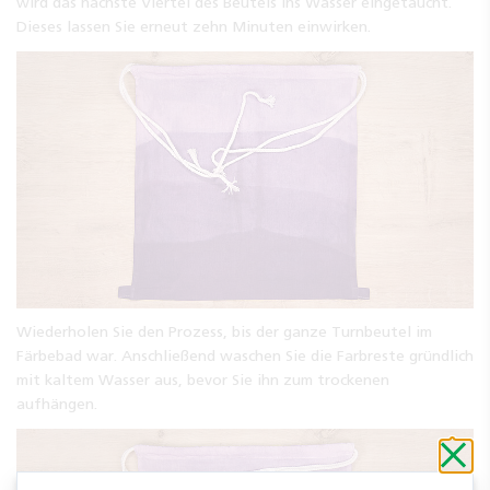
wird das nächste Viertel des Beutels ins Wasser eingetaucht.
Dieses lassen Sie erneut zehn Minuten einwirken.
Wiederholen Sie den Prozess, bis der ganze Turnbeutel im
Färbebad war. Anschließend waschen Sie die Farbreste gründlich
mit kaltem Wasser aus, bevor Sie ihn zum trockenen
aufhängen.
Schli
ohne
zu