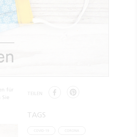
en
en für
TEILEN
 Sie
TAGS
COVID-19
CORONA