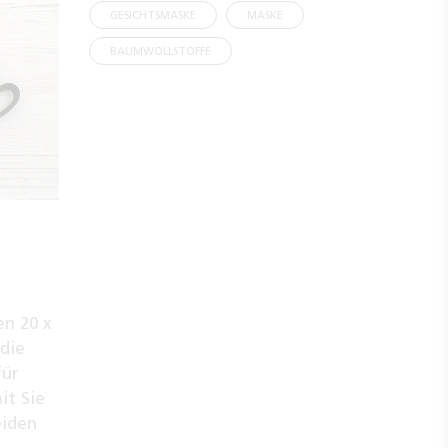
GESICHTSMASKE
MASKE
BAUMWOLLSTOFFE
n 20 x
die
für
it Sie
eiden