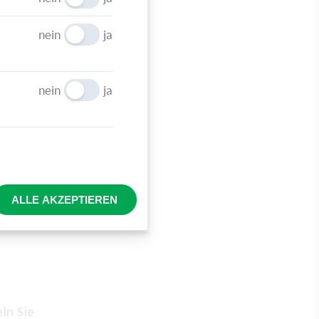
n.
nein
ja
nein
ja
ie
en
ALLE AKZEPTIEREN
ppen
nbreit
ln Sie