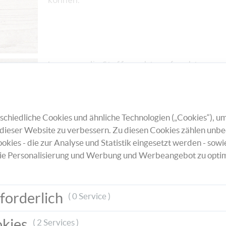
können.
Lege nun die Stoffe rechts auf rechts
übereinander, sodass die weniger schönen 
außen sichtbar sind und steppen Sie die ob
untere Kante füßchenbreit ab. Drehen Sie 
Maske anschließend auf die rechte Stoffsei
chiedliche Cookies und ähnliche Technologien („Cookies“), um
dieser Website zu verbessern. Zu diesen Cookies zählen unbe
okies - die zur Analyse und Statistik eingesetzt werden - sowi
ie Personalisierung und Werbung und Werbeangebot zu optim
Falten Sie die Stoffe etwa 3 Mal, sodass Si
forderlich
( 0 Service )
Höhe von ca. 10 cm erhalten. Kindermaske
können eine Höhe von ca. 8 cm haben. Befe
okies
( 2 Services )