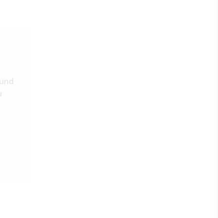
 und
u