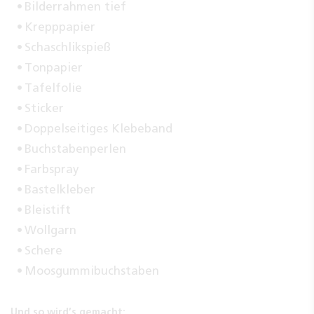
Bilderrahmen tief
Krepppapier
Schaschlikspieß
Tonpapier
Tafelfolie
Sticker
Doppelseitiges Klebeband
Buchstabenperlen
Farbspray
Bastelkleber
Bleistift
Wollgarn
Schere
Moosgummibuchstaben
Und so wird’s gemacht: