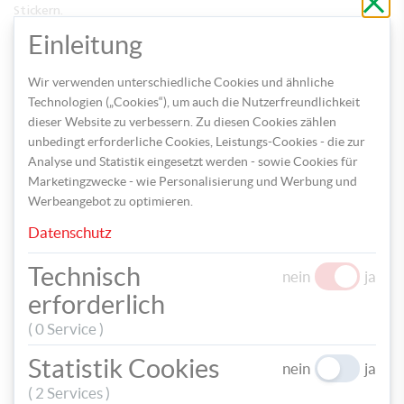
ohne
Stickern.
zu
speic
Einleitung
Wir verwenden unterschiedliche Cookies und ähnliche
Technologien („Cookies“), um auch die Nutzerfreundlichkeit
dieser Website zu verbessern. Zu diesen Cookies zählen
unbedingt erforderliche Cookies, Leistungs-Cookies - die zur
Analyse und Statistik eingesetzt werden - sowie Cookies für
Marketingzwecke - wie Personalisierung und Werbung und
Werbeangebot zu optimieren.
Datenschutz
Aus Tonpapier können Sie weitere Deko-Elemente für den
Technisch
nein
ja
Rahmen basteln, wie beispielsweise Schulutensilien oder Dinge,
erforderlich
die ein Hobby des Schulkindes darstellen.
( 0 Service )
Statistik Cookies
nein
ja
( 2 Services )