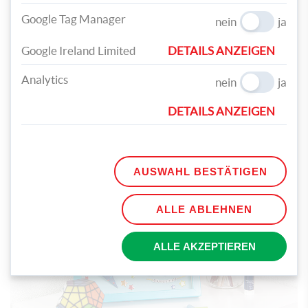
Google Tag Manager
nein
ja
Google Ireland Limited
DETAILS ANZEIGEN
Analytics
nein
ja
DETAILS ANZEIGEN
Zuletzt kleben Sie nun alle Dekorationen sowie ein paar bunte
Sticker auf das Passepartout und setzen den Rahmen wieder
zusammen.
AUSWAHL BESTÄTIGEN
ALLE ABLEHNEN
ALLE AKZEPTIEREN