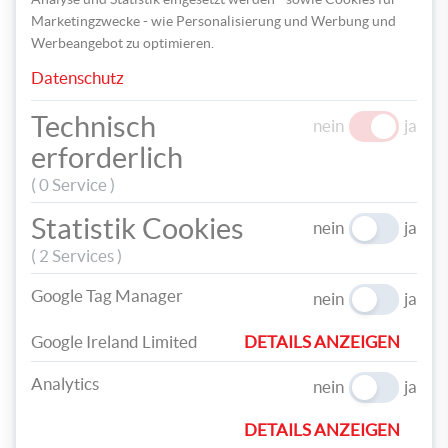
Marketingzwecke - wie Personalisierung und Werbung und
Werbeangebot zu optimieren.
Datenschutz
Technisch
nein
ja
erforderlich
( 0 Service )
Statistik Cookies
nein
ja
Schon hast du eine lustige Deko für den Osterstrauch.
( 2 Services )
Google Tag Manager
nein
ja
Google Ireland Limited
DETAILS ANZEIGEN
TEILEN
Analytics
nein
ja
TAGS
DETAILS ANZEIGEN