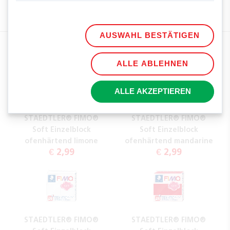
OSTERN
FRÜHLING
BASTELN
KAROTTEN
ANHÄNGER
AUSWAHL BESTÄTIGEN
EMPFOHLENE PRODUKTE:
ALLE ABLEHNEN
ALLE AKZEPTIEREN
STAEDTLER® FIMO®
STAEDTLER® FIMO®
Soft Einzelblock
Soft Einzelblock
ofenhärtend limone
ofenhärtend mandarine
€ 2,99
€ 2,99
STAEDTLER® FIMO®
STAEDTLER® FIMO®