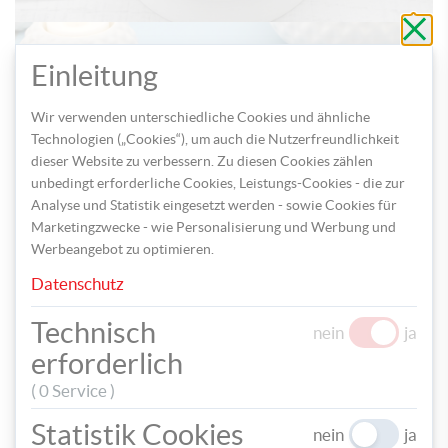
Schli
ohne
zu
speic
Einleitung
Wir verwenden unterschiedliche Cookies und ähnliche
Technologien („Cookies“), um auch die Nutzerfreundlichkeit
dieser Website zu verbessern. Zu diesen Cookies zählen
Schritt 3: Ziehen Sie die Schablonen vorsichtig ab.
unbedingt erforderliche Cookies, Leistungs-Cookies - die zur
Fertig ist Ihr Schatzkisterl!
Analyse und Statistik eingesetzt werden - sowie Cookies für
Marketingzwecke - wie Personalisierung und Werbung und
Werbeangebot zu optimieren.
Datenschutz
Technisch
TEILEN
nein
ja
erforderlich
TAGS
( 0 Service )
BOX
MALEN
SPANDOSE
CHALKY-CHIC
Statistik Cookies
nein
ja
KREIDEFARBE
SOMMER