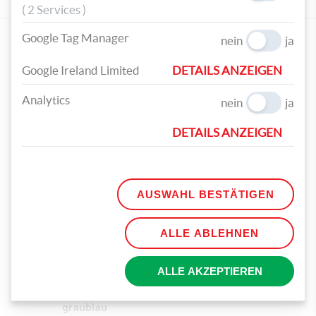
( 2 Services )
UNSERE PRODUKTEMPFEHLUNGEN
Google Tag Manager
nein
ja
Google Ireland Limited
DETAILS ANZEIGEN
Analytics
nein
ja
DETAILS ANZEIGEN
RAYHER Spandose Ø 12
MARABU Kreidefarbe
cm mit Deckel natur
Chalky-Chic 100 ml
€ 2,99
edelweiß
€ 3,99
AUSWAHL BESTÄTIGEN
ALLE ABLEHNEN
ALLE AKZEPTIEREN
MARABU Kreidefarbe
Chalky-Chic 100 ml
graublau