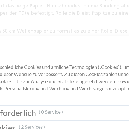
uf das beige Papier. Nun schneidest du die Rundung all
per der Tüte befestigt. Rolle die Bleistiftspitze zu ein
50 cm Wellenpapier zu formst es zu einer Rolle. Diese 
istiftspitze haben damit diese gut hineinpasst. Schne
inneren Rand der Wellpapierrolle fest.
 Bleistiftspitze fest. Du kannst die Buntstift-Schultüte
chiedliche Cookies und ähnliche Technologien („Cookies“), um
für deine Schultüte findest du auf pagro.at! Sobald di
dieser Website zu verbessern. Zu diesen Cookies zählen unbe
chleife zu.
okies - die zur Analyse und Statistik eingesetzt werden - sowi
ie Personalisierung und Werbung und Werbeangebot zu optim
forderlich
( 0 Service )
okies
( 2 Services )