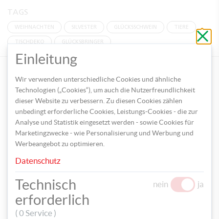
TAGS
WEIHNACHTEN
SILVESTER
GLÜCKSSCHWEIN
TIERE
Schli
ohne
TISCHDEKO
GLÜCKSBRINGER
zu
speic
Einleitung
PASSENDE PRODUKTEMPFEHLUNGEN:
Wir verwenden unterschiedliche Cookies und ähnliche
Technologien („Cookies“), um auch die Nutzerfreundlichkeit
dieser Website zu verbessern. Zu diesen Cookies zählen
unbedingt erforderliche Cookies, Leistungs-Cookies - die zur
Analyse und Statistik eingesetzt werden - sowie Cookies für
Marketingzwecke - wie Personalisierung und Werbung und
FOLIA Moosgummi Ton in
RAYHER Kunststoff-
Werbeangebot zu optimieren.
Ton 10 Bögen 20 x 29 cm
Kugel Ø 10 cm 2 Teile
Datenschutz
rot
transparent
€ 5,99
€ 1,99
Technisch
nein
ja
erforderlich
( 0 Service )