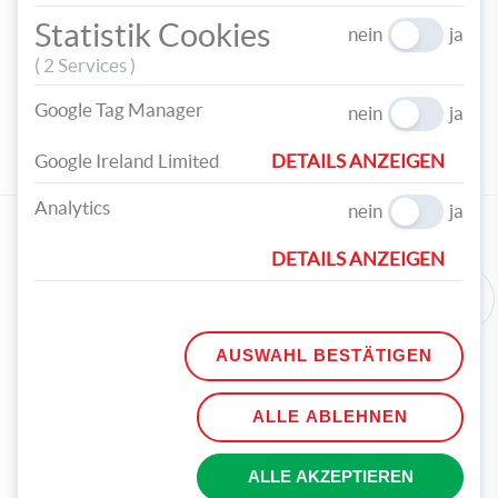
Statistik Cookies
nein
ja
RAYHER Kunststoff-
FOLIA Chenilledraht 50
Kugel Ø 7 cm 2 Teile
cm 10 Stück mehrere
( 2 Services )
transparent
Farben
Google Tag Manager
€ 1,79
€ 1,69
nein
ja
Vorheriges
Nächstes
Google Ireland Limited
DETAILS ANZEIGEN
Analytics
nein
ja
WEITERE ARTIKEL
DETAILS ANZEIGEN
AUSWAHL BESTÄTIGEN
ALLE ABLEHNEN
ALLE AKZEPTIEREN
BASTELN