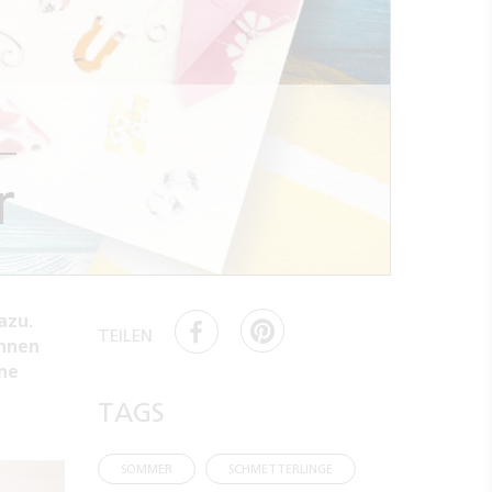
r
azu.
TEILEN
önnen
ne
TAGS
SOMMER
SCHMETTERLINGE