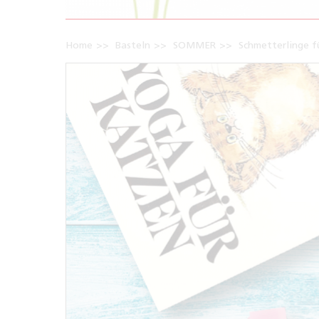
Home
Basteln
SOMMER
Schmetterlinge f