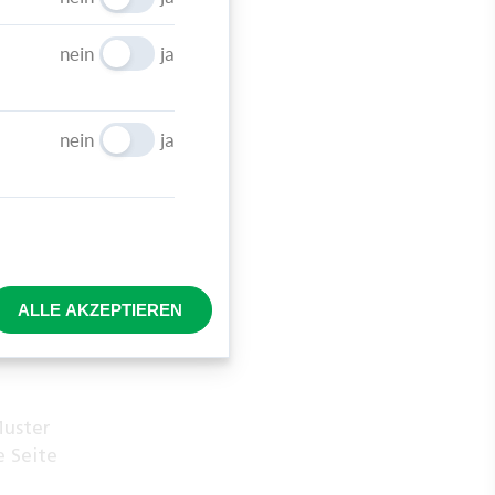
 unten
nein
ja
nein
ja
beren
bereits
rechts
ALLE AKZEPTIEREN
fertig
Muster
e Seite