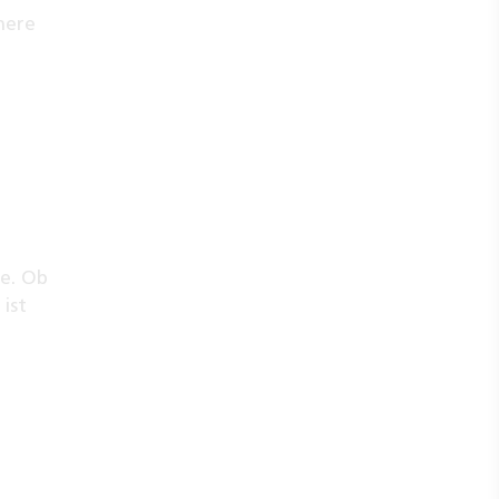
nere
ge. Ob
 ist