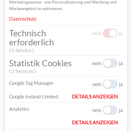
Marketingzwecke - wie Personalisierung und Werbung und
Werbeangebot zu optimieren.
Datenschutz
Technisch
nein
ja
erforderlich
( 0 Service )
Schritt 1: Füllen Sie Mehl, Lebkuchengewürz, Kakao
Statistik Cookies
nein
ja
und Rohrzucker in mehreren Schichten in die Flasche
( 2 Services )
Google Tag Manager
nein
ja
Google Ireland Limited
DETAILS ANZEIGEN
Analytics
nein
ja
Schritt 2: Pausen Sie den Deckel der Flasche auf den
DETAILS ANZEIGEN
Glitzer-Karton ab, schneiden Sie den Karton aus und