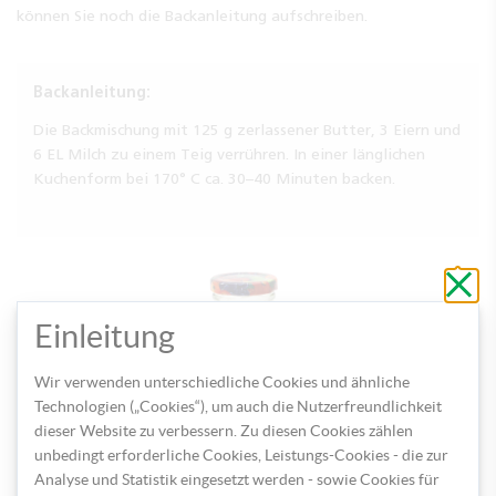
können Sie noch die Backanleitung aufschreiben.
Backanleitung:
Die Backmischung mit 125 g zerlassener Butter, 3 Eiern und
6 EL Milch zu einem Teig verrühren. In einer länglichen
Kuchenform bei 170° C ca. 30–40 Minuten backen.
Schli
ohne
zu
speic
Einleitung
Wir verwenden unterschiedliche Cookies und ähnliche
Technologien („Cookies“), um auch die Nutzerfreundlichkeit
dieser Website zu verbessern. Zu diesen Cookies zählen
Haben Sie die benötigten Bastelutensilien bei der
unbedingt erforderliche Cookies, Leistungs-Cookies - die zur
Hand?
Analyse und Statistik eingesetzt werden - sowie Cookies für