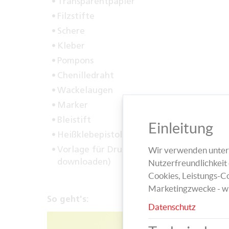
Transparentpapier
Filzstifte
Schere
Kleber
Pompons
Chenilledraht
Wackelaugen
Marker
Bleistift
Einleitung
Heißklebepistole
Vorlage für Druck:
Vorlage 1
&
Vorlage 2
Wir verwenden unters
downloaden)
Nutzerfreundlichkeit 
Cookies, Leistungs-Co
Marketingzwecke - w
So geht's:
Datenschutz