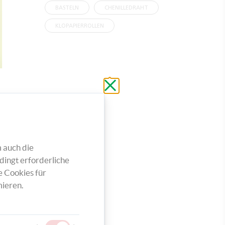
BASTELN
CHENILLEDRAHT
KLOPAPIERROLLEN
Schließen
ohne
zu
speichern
 auch die
dingt erforderliche
e Cookies für
ieren.
dir die