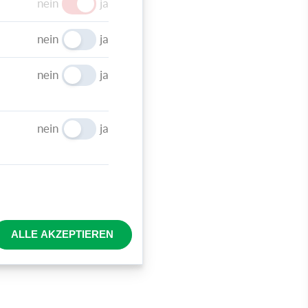
mit dir
nein
ja
nd
nein
ja
nein
ja
nein
ja
 mit
s
ie
ALLE AKZEPTIEREN