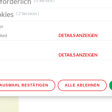
forderlich
( 0 Service )
Druckvorlagen (siehe Link oben) ausdruckt, 
gemeinsam ausschneidet und auf Bastel- u
okies
Transparentpapier überträgt.
( 2 Services )
er
ited
DETAILS ANZEIGEN
DETAILS ANZEIGEN
Umwickle anschließend die Klopapierrollen
Bastelpapier. Schneide schmale Streifen au
einem bunten Bastelpapier aus und klebe s
ebenso um die Rolle herum.
AUSWAHL BESTÄTIGEN
ALLE ABLEHNEN