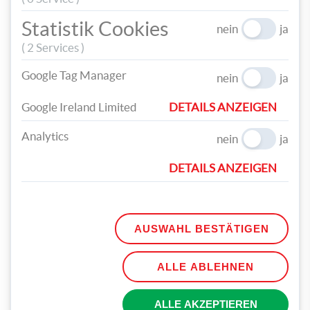
Statistik Cookies
nein
ja
( 2 Services )
Gib etwas Farbe auf ein Stück Karton und stemple die
Google Tag Manager
nein
ja
Buchstaben nach Vorlage auf die schwarze Rückseite der
Domino-Teile. Lasse alles gut trocknen.
Google Ireland Limited
DETAILS ANZEIGEN
Analytics
nein
ja
DETAILS ANZEIGEN
AUSWAHL BESTÄTIGEN
ALLE ABLEHNEN
Und jetzt heißt’s: anlegen, zuordnen, jubeln – wer findet das
ALLE AKZEPTIEREN
passende Farb-Buchstaben-Paar am schnellsten?