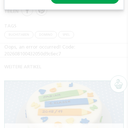
TEILEN
TAGS
BUCHSTABEN
DOMINO
SPIEL
Oops, an error occurred! Code:
202608100432050d9c6ec7
WEITERE ARTIKEL