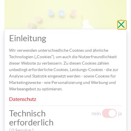
Schli
ohne
zu
speic
Einleitung
Wir verwenden unterschiedliche Cookies und ähnliche
Technologien („Cookies“), um auch die Nutzerfreundlichkeit
dieser Website zu verbessern. Zu diesen Cookies zählen
unbedingt erforderliche Cookies, Leistungs-Cookies - die zur
Platziere danach die Buchstaben A–F jeweils mittig auf einem
Analyse und Statistik eingesetzt werden - sowie Cookies für
Korken und fixiere sie mit Bastelkleber.
Marketingzwecke - wie Personalisierung und Werbung und
Werbeangebot zu optimieren.
Datenschutz
Technisch
nein
ja
erforderlich
( 0 Service )