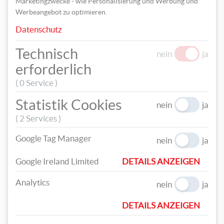
Marketingzwecke - wie Personalisierung und Werbung und
Werbeangebot zu optimieren.
Im folgenden Video können Sie sich
Datenschutz
alle einzelnen Schritte dieser
Bastelidee noch etwas genauer
Technisch
nein
ja
ansehen:
erforderlich
( 0 Service )
Statistik Cookies
nein
ja
( 2 Services )
Google Tag Manager
nein
ja
Google Ireland Limited
DETAILS ANZEIGEN
Analytics
nein
ja
DETAILS ANZEIGEN