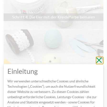
Schritt 4: Die Eier mit der Kreidefarbe bemalen
Schli
ohne
zu
Schritt 5: Verzieren und schmücken Sie die Eier zum
speic
Einleitung
Schluss nach Lust und Laune
Wir verwenden unterschiedliche Cookies und ähnliche
Technologien („Cookies“), um auch die Nutzerfreundlichkeit
dieser Website zu verbessern. Zu diesen Cookies zählen
unbedingt erforderliche Cookies, Leistungs-Cookies - die zur
Analyse und Statistik eingesetzt werden - sowie Cookies für