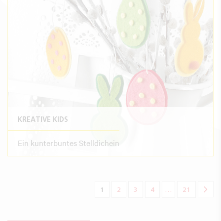
KREATIVE KIDS
Ein kunterbuntes Stelldichein
(aktuelle)
1
2
3
4
…
21