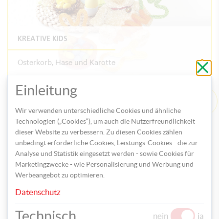
KREATIVE KIDS
Osterkorb, Hase und Karotte
Schli
ohne
zu
speic
Einleitung
Wir verwenden unterschiedliche Cookies und ähnliche
Technologien („Cookies“), um auch die Nutzerfreundlichkeit
dieser Website zu verbessern. Zu diesen Cookies zählen
unbedingt erforderliche Cookies, Leistungs-Cookies - die zur
Analyse und Statistik eingesetzt werden - sowie Cookies für
Marketingzwecke - wie Personalisierung und Werbung und
Werbeangebot zu optimieren.
KREATIVE KIDS
Datenschutz
Karottenballett am Osterbaum
Technisch
nein
ja