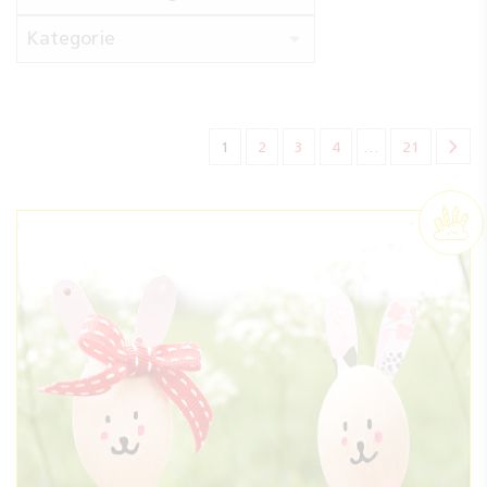
Kategorie
(aktuelle)
1
2
3
4
…
21