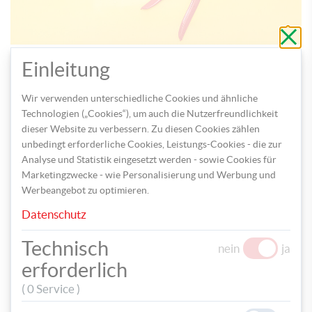
Schli
ohne
zu
Lege die kleine Blume auf die große und stanze die Kreise mit
speic
Einleitung
der Lochzange aus.
Wir verwenden unterschiedliche Cookies und ähnliche
Technologien („Cookies“), um auch die Nutzerfreundlichkeit
dieser Website zu verbessern. Zu diesen Cookies zählen
unbedingt erforderliche Cookies, Leistungs-Cookies - die zur
Analyse und Statistik eingesetzt werden - sowie Cookies für
Marketingzwecke - wie Personalisierung und Werbung und
Werbeangebot zu optimieren.
Datenschutz
Technisch
nein
ja
erforderlich
Schiebe die Blüten von unten über den Becher und fädle den
Chenilledraht durch die Löcher.
( 0 Service )