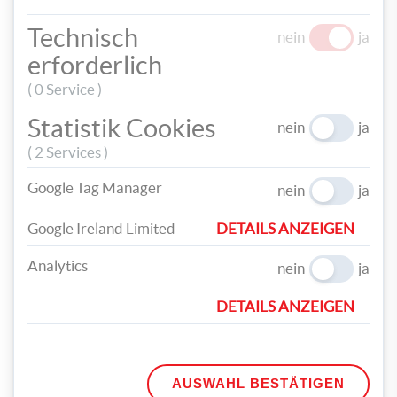
Technisch
nein
ja
erforderlich
( 0 Service )
Statistik Cookies
nein
ja
( 2 Services )
Google Tag Manager
nein
ja
Um die beiden Köstlichkeiten miteinander zu kombinieren,
Google Ireland Limited
DETAILS ANZEIGEN
rollen Sie einen bunten Fondant aus und stechen einen Kreis in
der Größe des Muffins aus. Machen Sie in der Mitte des Kreises
Analytics
nein
ja
ein Loch und legen Sie den fertigen Fondant auf die Muffins.
Setzen Sie nun die Kugeln in die Mitte der Muffins und
DETAILS ANZEIGEN
bestreuen Sie den sichtbaren Fondant mit etwas Zucker.
Damit zaubern Sie eine schillernde essbare
Weihnachtsüberraschung.
AUSWAHL BESTÄTIGEN