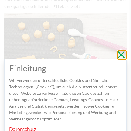
Sie damit die umhüllten Cake-Pop-Kugeln ein. Dadurch wird ein
einzigartiger schillernder Effekt erzielt.
Schli
ohne
zu
speic
Einleitung
Wir verwenden unterschiedliche Cookies und ähnliche
Technologien („Cookies“), um auch die Nutzerfreundlichkeit
Fertigen Sie aus gelbem Fondant kleine Anhänger. Dabei
dieser Website zu verbessern. Zu diesen Cookies zählen
formen Sie kleine Kugeln, die Sie leicht zusammendrücken und
unbedingt erforderliche Cookies, Leistungs-Cookies - die zur
eine dünne Schnur, die Sie zu einem Halbkreis biegen. Kleben
Analyse und Statistik eingesetzt werden - sowie Cookies für
Sie nun die beiden Formen mit dem Lebensmittelkleber an die
Marketingzwecke - wie Personalisierung und Werbung und
Kugel. Damit auch dieser Teil des Cake-Pops schön glänzt,
Werbeangebot zu optimieren.
verwenden Sie auch hier den essbaren Goldstaub.
Datenschutz