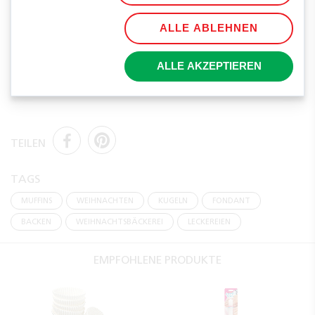
ALLE ABLEHNEN
PAGRO Tipp: Auch Arbeitskollegen und Freunde
freuen sich bestimmt über diese tolle süße
ALLE AKZEPTIEREN
Überraschung in der Weihnachtszeit.
TEILEN
TAGS
MUFFINS
WEIHNACHTEN
KUGELN
FONDANT
BACKEN
WEIHNACHTSBÄCKEREI
LECKEREIEN
EMPFOHLENE PRODUKTE