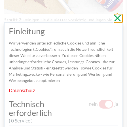
Schli
ohne
Schritt 2:
Reinigen Sie die Blätter vorsichtig und legen Sie
zu
diese auf einen Karton. Anschließend bemalen Sie mit Hilfe des
speic
Einleitung
Pinsels die Blätter mit der Textilfarbe. Wenn Sie die Blätter
auf der Rückseite bemalen, erhalten Sie eine noch schönere
Wir verwenden unterschiedliche Cookies und ähnliche
Struktur am Polster.
Technologien („Cookies“), um auch die Nutzerfreundlichkeit
dieser Website zu verbessern. Zu diesen Cookies zählen
unbedingt erforderliche Cookies, Leistungs-Cookies - die zur
Analyse und Statistik eingesetzt werden - sowie Cookies für
Marketingzwecke - wie Personalisierung und Werbung und
Werbeangebot zu optimieren.
Datenschutz
Technisch
nein
ja
erforderlich
( 0 Service )
Schritt 3:
Nehmen Sie nun das bemalte Blatt und pressen Sie