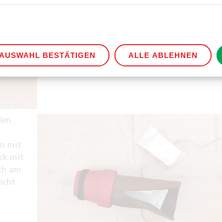
Pomponnase zusammen, klebe den Gürtel a
Topf und bastle noch Handschuhe und Stief
Tipp: Lass dirf beim Kleben mit der
Heißklebepistole am besten von einem
AUSWAHL BESTÄTIGEN
ALLE ABLEHNEN
Erwachsenen helfen.
den
en mit
ck mit
uch am
icht