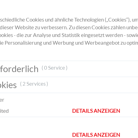
chiedliche Cookies und ähnliche Technologien („Cookies“), um
dieser Website zu verbessern. Zu diesen Cookies zählen unbe
okies - die zur Analyse und Statistik eingesetzt werden - sowi
ie Personalisierung und Werbung und Werbeangebot zu optim
draht
t, wie
forderlich
( 0 Service )
 und
okies
( 2 Services )
er
ited
DETAILS ANZEIGEN
Klebe das Gesicht mitsamt Wackelaugen u
DETAILS ANZEIGEN