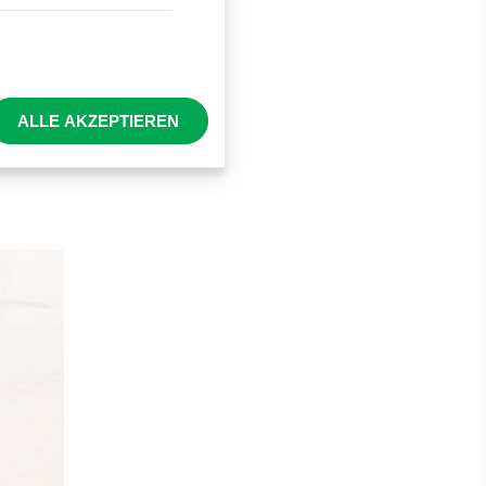
uf den
el.
ALLE AKZEPTIEREN