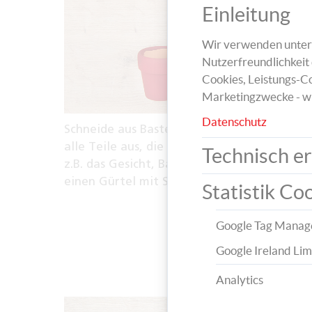
Einleitung
Wir verwenden unters
Nutzerfreundlichkeit 
Cookies, Leistungs-Co
Marketingzwecke - w
Datenschutz
Schneide aus Bastelfilz und Pfeiffenputzer
alle Teile aus, die du für den Nikolo brauchs
Technisch er
z.B. das Gesicht, Bart und Haare, die Mütze
einen Gürtel mit Schnalle.
Statistik Co
Google Tag Manag
Google Ireland Lim
Analytics