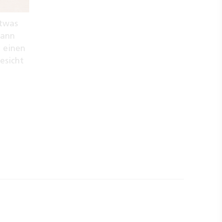
etwas
dann
r einen
esicht