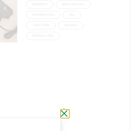
KRAMPUS
NIKOLAUSTAG
KRAMPUSTAG
FILZ
TONTÖPFE
ADVENT
WEIHACHTEN
Schließen
ohne
n.
zu
speichern