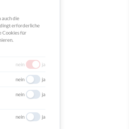
 auch die
dingt erforderliche
e Cookies für
ieren.
nein
ja
nein
ja
nein
ja
nein
ja
nd