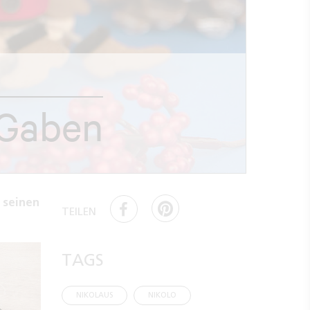
 Gaben
 seinen
TEILEN
TAGS
NIKOLAUS
NIKOLO