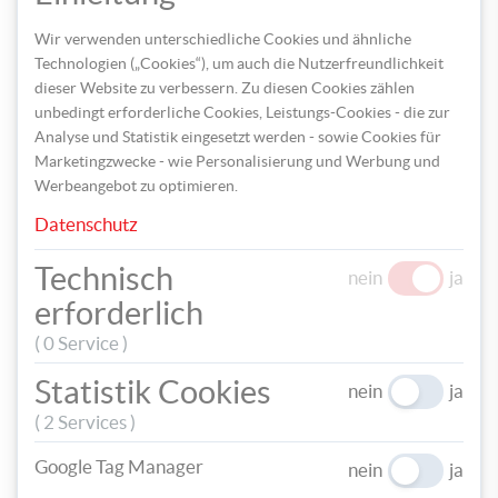
einem Holzstäbchen und Schwamm.
Wir verwenden unterschiedliche Cookies und ähnliche
Zum Schluss werden die CDs mit einem feuchten Schwamm
Technologien („Cookies“), um auch die Nutzerfreundlichkeit
vorsichtig gereinigt und die restliche Fugenmasse entfernt.
dieser Website zu verbessern. Zu diesen Cookies zählen
unbedingt erforderliche Cookies, Leistungs-Cookies - die zur
Analyse und Statistik eingesetzt werden - sowie Cookies für
Marketingzwecke - wie Personalisierung und Werbung und
Werbeangebot zu optimieren.
Datenschutz
Technisch
nein
ja
erforderlich
( 0 Service )
Statistik Cookies
nein
ja
Fertig ist das Serviertablett aus alten CDs!
( 2 Services )
Google Tag Manager
nein
ja