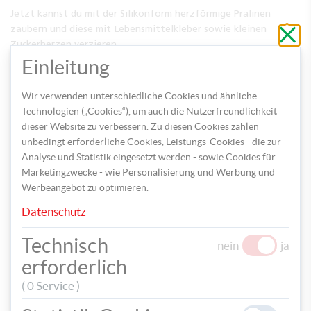
Jetzt kannst du mit der Silikonform herzförmige Pralinen
Schli
zaubern und diese mit Lebensmittelkleber sowie kleinen
ohne
Zuckerherzen verzieren.
zu
speic
Einleitung
Ein Rezept für süße Pralinen findest du
HIER
.
Wir verwenden unterschiedliche Cookies und ähnliche
Technologien („Cookies“), um auch die Nutzerfreundlichkeit
dieser Website zu verbessern. Zu diesen Cookies zählen
unbedingt erforderliche Cookies, Leistungs-Cookies - die zur
Analyse und Statistik eingesetzt werden - sowie Cookies für
Marketingzwecke - wie Personalisierung und Werbung und
Werbeangebot zu optimieren.
Datenschutz
Technisch
nein
ja
erforderlich
Fülle nun die Herzbox mit den köstlichen Pralinen und schließe
sie sorgfältig. Anschließend kannst du die Schachtel ganz nach
( 0 Service )
deinem Geschmack dekorieren und personalisieren, bevor du sie
als Geschenk überreichst.