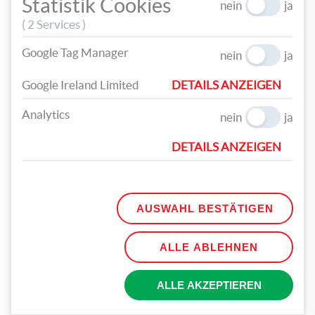
Statistik Cookies
nein
ja
( 2 Services )
Google Tag Manager
nein
ja
Google Ireland Limited
DETAILS ANZEIGEN
Analytics
nein
ja
DETAILS ANZEIGEN
Fertig ist das zart gefüllte Diamant-Herz, das deine Liebsten
AUSWAHL BESTÄTIGEN
am Valentinstag mit strahlenden Augen und einem Lächeln im
Gesicht überraschen wird.
ALLE ABLEHNEN
TEILEN
ALLE AKZEPTIEREN
TAGS