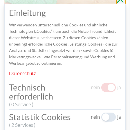
ohne
zu
speic
Einleitung
Wir verwenden unterschiedliche Cookies und ähnliche
Nehmen Sie das grüne Garn und spannen Sie dieses kreuz und
Technologien („Cookies“), um auch die Nutzerfreundlichkeit
quer von unten nach oben in die Hasenform. Den Bommel
dieser Website zu verbessern. Zu diesen Cookies zählen
lassen Sie noch frei. Das Fadenende wird am letzten Nagel
unbedingt erforderliche Cookies, Leistungs-Cookies - die zur
verknotet und anschließend wird der Faden noch einmal rund
Analyse und Statistik eingesetzt werden - sowie Cookies für
um den Hasen gespannt und wieder verknotet.
Marketingzwecke - wie Personalisierung und Werbung und
Werbeangebot zu optimieren.
Datenschutz
Technisch
nein
ja
erforderlich
( 0 Service )
Statistik Cookies
nein
ja
( 2 Services )