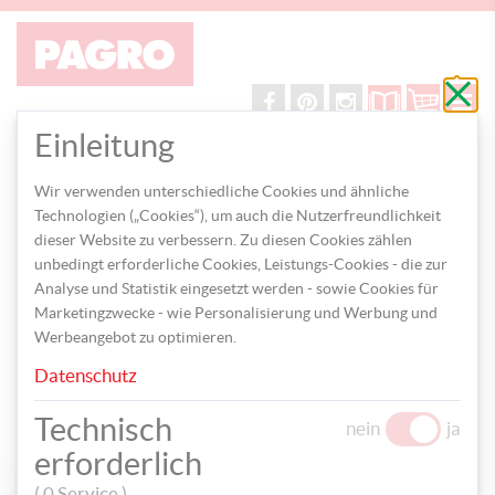
Schli
ohne
zu
speic
Einleitung
Wir verwenden unterschiedliche Cookies und ähnliche
Technologien („Cookies“), um auch die Nutzerfreundlichkeit
dieser Website zu verbessern. Zu diesen Cookies zählen
unbedingt erforderliche Cookies, Leistungs-Cookies - die zur
Analyse und Statistik eingesetzt werden - sowie Cookies für
Marketingzwecke - wie Personalisierung und Werbung und
BASTELN
Werbeangebot zu optimieren.
Osterfreude zum Mitnehmen
Datenschutz
TEILEN
Technisch
nein
ja
erforderlich
( 0 Service )