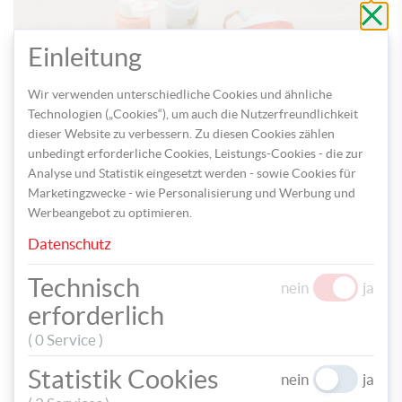
Schli
ohne
zu
speic
Einleitung
Schritt 2: Bemalen Sie nun die Kugeln mit
Wir verwenden unterschiedliche Cookies und ähnliche
unterschiedlichen Kreidefarben in Pastell und
Technologien („Cookies“), um auch die Nutzerfreundlichkeit
Acrylfarben in Gold oder Silber.
dieser Website zu verbessern. Zu diesen Cookies zählen
unbedingt erforderliche Cookies, Leistungs-Cookies - die zur
Analyse und Statistik eingesetzt werden - sowie Cookies für
Marketingzwecke - wie Personalisierung und Werbung und
Werbeangebot zu optimieren.
Datenschutz
Technisch
nein
ja
erforderlich
Schritt 3: Ziehen Sie zum Schluss die Isolierbänder
vorsichtig wieder ab.
( 0 Service )
Statistik Cookies
nein
ja