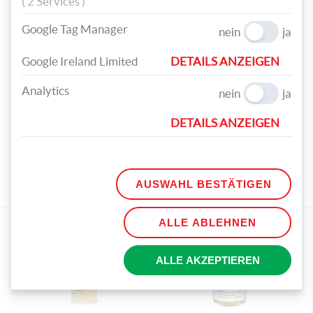
( 2 Services )
Google Tag Manager
nein
ja
Google Ireland Limited
DETAILS ANZEIGEN
TEILEN
Analytics
nein
ja
TAGS
DETAILS ANZEIGEN
WEIHNACHTEN
KUGELN
CHRISTBAUM
DIY
METALL
WEIHNACHTLICH
SCHMÜCKEN
AUSWAHL BESTÄTIGEN
WEIHNACHTSBASTELN
ALLE ABLEHNEN
ZUM ARTIKEL PASSENDE PRODUKTE
ALLE AKZEPTIEREN